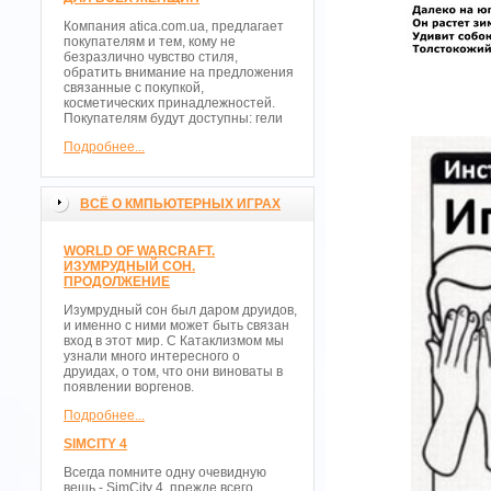
Компания atica.com.ua, предлагает
покупателям и тем, кому не
безразлично чувство стиля,
обратить внимание на предложения
связанные с покупкой,
косметических принадлежностей.
Покупателям будут доступны: гели
Подробнее...
ВСЁ О КМПЬЮТЕРНЫХ ИГРАХ
WORLD OF WARCRAFT.
ИЗУМРУДНЫЙ СОН.
ПРОДОЛЖЕНИЕ
Изумрудный сон был даром друидов,
и именно с ними может быть связан
вход в этот мир. С Катаклизмом мы
узнали много интересного о
друидах, о том, что они виноваты в
появлении воргенов.
Подробнее...
SIMCITY 4
Всегда помните одну очевидную
вещь - SimCity 4, прежде всего,