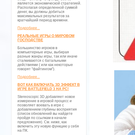
является экономической стратегией.
Располагая определенной суммой
денег, вы должны добиться
максимальных результатов за
кратчайший период времени.
Подробнее...
РЕАЛЬНЫЕ ИГРЫ О МИРОВОМ
ГОСПОДСТВЕ
Большинство игроков в
компьютерные игры, выбирая
разные жанры игры, так или иначе
сталкиваются с батальными
действиями ( или как некоторые
говорят "файтингом").
Подробнее...
ВОТ КАК ВКЛЮЧАТЬ 3D ЭФФЕКТ В
ИГРЕ BATTLEFIELD 3 НА PC!
Stereoscopic 3D добавляет новое
измерение в игровой процесс и
позволяет воевать в игре с
добавлением глубины восприятия
(список обновлений вы найдете
пройдя по ссылкам в начале
предложения). См. ниже, как
включить эту новую функцию у себя
на ПК.