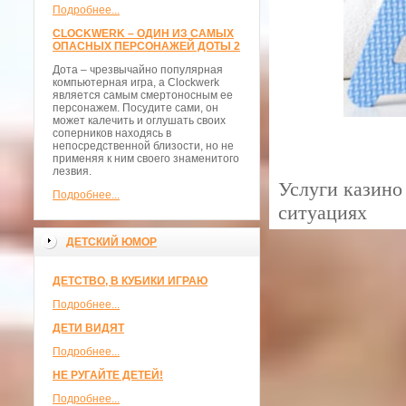
Подробнее...
CLOCKWERK – ОДИН ИЗ САМЫХ
ОПАСНЫХ ПЕРСОНАЖЕЙ ДОТЫ 2
Дота – чрезвычайно популярная
компьютерная игра, а Clockwerk
является самым смертоносным ее
персонажем. Посудите сами, он
может калечить и оглушать своих
соперников находясь в
непосредственной близости, но не
применяя к ним своего знаменитого
лезвия.
Услуги казино
Подробнее...
ситуациях
ДЕТСКИЙ ЮМОР
ДЕТСТВО, В КУБИКИ ИГРАЮ
Подробнее...
ДЕТИ ВИДЯТ
Подробнее...
НЕ РУГАЙТЕ ДЕТЕЙ!
Подробнее...