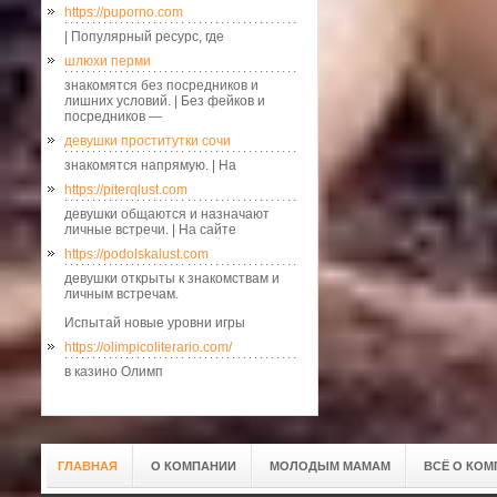
https://puporno.com
| Популярный ресурс, где
шлюхи перми
знакомятся без посредников и
лишних условий. | Без фейков и
посредников —
девушки проститутки сочи
знакомятся напрямую. | На
https://piterqlust.com
девушки общаются и назначают
личные встречи. | На сайте
https://podolskalust.com
девушки открыты к знакомствам и
личным встречам.
Испытай новые уровни игры
https://olimpicoliterario.com/
в казино Олимп
ГЛАВНАЯ
О КОМПАНИИ
МОЛОДЫМ МАМАМ
ВСЁ О КОМ