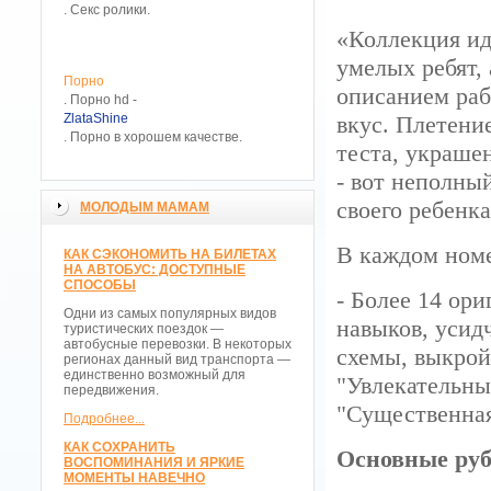
. Секс ролики.
«Коллекция ид
умелых ребят,
Порно
описанием раб
. Порно hd -
ZlataShine
вкус. Плетени
. Порно в хорошем качестве.
теста, украше
- вот неполный
своего ребенк
МОЛОДЫМ МАМАМ
В каждом номе
КАК СЭКОНОМИТЬ НА БИЛЕТАХ
НА АВТОБУС: ДОСТУПНЫЕ
СПОСОБЫ
- Более 14 ор
Одни из самых популярных видов
навыков, усид
туристических поездок —
автобусные перевозки. В некоторых
схемы, выкрой
регионах данный вид транспорта —
единственно возможный для
"Увлекательны
передвижения.
"Существенная
Подробнее...
КАК СОХРАНИТЬ
Основные ру
ВОСПОМИНАНИЯ И ЯРКИЕ
МОМЕНТЫ НАВЕЧНО