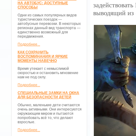
НА АВТОБУС: ДОСТУПНЫЕ
задействовать 
СПОСОБЫ
выводящий из 
Одни из самых популярных видов
туристических поездок —
автобусные перевозки. В некоторых
регионах данный вид транспорта —
единственно возможный для
передвижения.
Подробнее...
КАК СОХРАНИТЬ
ВОСПОМИНАНИЯ И ЯРКИЕ
МОМЕНТЫ НАВЕЧНО
Время утекает с немыслимой
скоростью и остановить мгновение
нам не под силу.
Подробнее...
СПЕЦИАЛЬНЫЕ ЗАМКИ НА ОКНА
ДЛЯ БЕЗОПАСНОСТИ ДЕТЕЙ
Обычно, маленькие дети считаются
очень активными. Они интересуются
окружающим миром и пытаются
попробовать всё то, что делают
взрослые.
Подробнее...