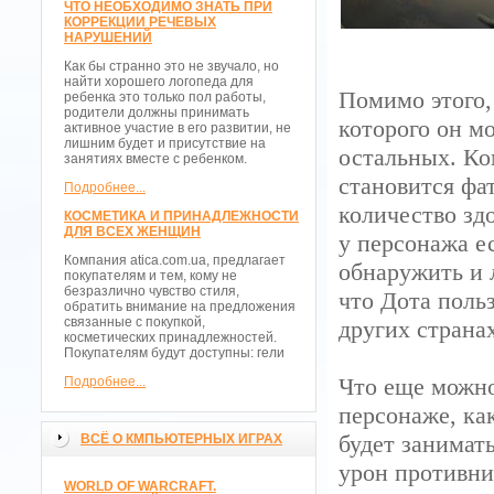
ЧТО НЕОБХОДИМО ЗНАТЬ ПРИ
КОРРЕКЦИИ РЕЧЕВЫХ
НАРУШЕНИЙ
Как бы странно это не звучало, но
найти хорошего логопеда для
Помимо этого,
ребенка это только пол работы,
родители должны принимать
которого он м
активное участие в его развитии, не
лишним будет и присутствие на
остальных. Ко
занятиях вместе с ребенком.
становится фа
Подробнее...
количество зд
КОСМЕТИКА И ПРИНАДЛЕЖНОСТИ
ДЛЯ ВСЕХ ЖЕНЩИН
у персонажа е
Компания atica.com.ua, предлагает
обнаружить и 
покупателям и тем, кому не
безразлично чувство стиля,
что Дота поль
обратить внимание на предложения
связанные с покупкой,
других страна
косметических принадлежностей.
Покупателям будут доступны: гели
Что еще можно
Подробнее...
персонаже, ка
будет занимат
ВСЁ О КМПЬЮТЕРНЫХ ИГРАХ
урон противни
WORLD OF WARCRAFT.