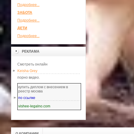
Подробнее...
ЗАБОТА
Подробнее...
ДЕТИ
Подробнее...
РЕКЛАМА
Смотреть онлайн
Keisha Grey
порно видео.
купить диплом с внесением в
реестр москва
по ссылке
vishee-legalno.com
О КОМПАНИИ