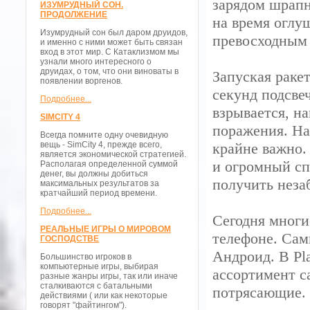
зарядом шрапн
ИЗУМРУДНЫЙ СОН.
ПРОДОЛЖЕНИЕ
на время оглу
Изумрудный сон был даром друидов,
превосходным 
и именно с ними может быть связан
вход в этот мир. С Катаклизмом мы
узнали много интересного о
друидах, о том, что они виноваты в
Запуская раке
появлении воргенов.
секунд подсвеч
Подробнее...
взрывается, на
SIMCITY 4
поражения. Над
Всегда помните одну очевидную
вещь - SimCity 4, прежде всего,
крайне важно.
является экономической стратегией.
и огромный сп
Располагая определенной суммой
денег, вы должны добиться
получить неза
максимальных результатов за
кратчайший период времени.
Подробнее...
Сегодня многи
РЕАЛЬНЫЕ ИГРЫ О МИРОВОМ
телефоне. Са
ГОСПОДСТВЕ
Андроид. В Pl
Большинство игроков в
компьютерные игры, выбирая
ассортимент с
разные жанры игры, так или иначе
сталкиваются с батальными
потрясающие.
действиями ( или как некоторые
говорят "файтингом").