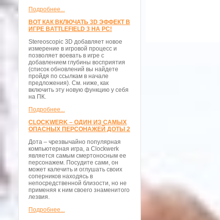
Подробнее...
ВОТ КАК ВКЛЮЧАТЬ 3D ЭФФЕКТ В
ИГРЕ BATTLEFIELD 3 НА PC!
Stereoscopic 3D добавляет новое
измерение в игровой процесс и
позволяет воевать в игре с
добавлением глубины восприятия
(список обновлений вы найдете
пройдя по ссылкам в начале
предложения). См. ниже, как
включить эту новую функцию у себя
на ПК.
Подробнее...
CLOCKWERK – ОДИН ИЗ САМЫХ
ОПАСНЫХ ПЕРСОНАЖЕЙ ДОТЫ 2
Дота – чрезвычайно популярная
компьютерная игра, а Clockwerk
является самым смертоносным ее
персонажем. Посудите сами, он
может калечить и оглушать своих
соперников находясь в
непосредственной близости, но не
применяя к ним своего знаменитого
лезвия.
Подробнее...