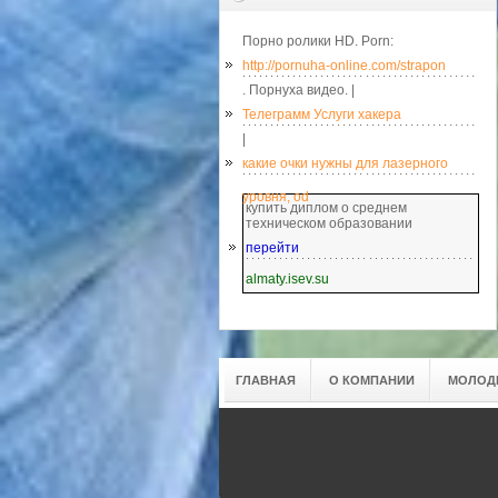
Порно ролики HD. Porn:
http://pornuha-online.com/strapon
. Порнуха видео. |
Телеграмм Услуги хакера
|
какие очки нужны для лазерного
уровня, od
купить диплом о среднем
техническом образовании
перейти
almaty.isev.su
ГЛАВНАЯ
О КОМПАНИИ
МОЛОД