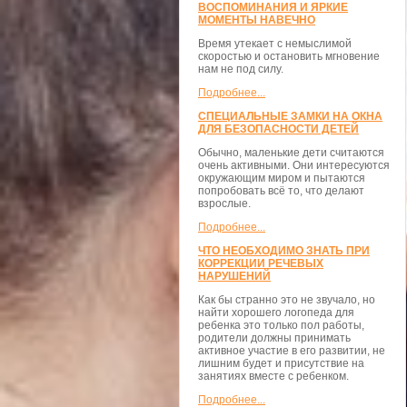
ВОСПОМИНАНИЯ И ЯРКИЕ
МОМЕНТЫ НАВЕЧНО
Время утекает с немыслимой
скоростью и остановить мгновение
нам не под силу.
Подробнее...
СПЕЦИАЛЬНЫЕ ЗАМКИ НА ОКНА
ДЛЯ БЕЗОПАСНОСТИ ДЕТЕЙ
Обычно, маленькие дети считаются
очень активными. Они интересуются
окружающим миром и пытаются
попробовать всё то, что делают
взрослые.
Подробнее...
ЧТО НЕОБХОДИМО ЗНАТЬ ПРИ
КОРРЕКЦИИ РЕЧЕВЫХ
НАРУШЕНИЙ
Как бы странно это не звучало, но
найти хорошего логопеда для
ребенка это только пол работы,
родители должны принимать
активное участие в его развитии, не
лишним будет и присутствие на
занятиях вместе с ребенком.
Подробнее...