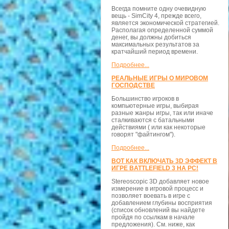
Всегда помните одну очевидную
вещь - SimCity 4, прежде всего,
является экономической стратегией.
Располагая определенной суммой
денег, вы должны добиться
максимальных результатов за
кратчайший период времени.
Подробнее...
РЕАЛЬНЫЕ ИГРЫ О МИРОВОМ
ГОСПОДСТВЕ
Большинство игроков в
компьютерные игры, выбирая
разные жанры игры, так или иначе
сталкиваются с батальными
действиями ( или как некоторые
говорят "файтингом").
Подробнее...
ВОТ КАК ВКЛЮЧАТЬ 3D ЭФФЕКТ В
ИГРЕ BATTLEFIELD 3 НА PC!
Stereoscopic 3D добавляет новое
измерение в игровой процесс и
позволяет воевать в игре с
добавлением глубины восприятия
(список обновлений вы найдете
пройдя по ссылкам в начале
предложения). См. ниже, как