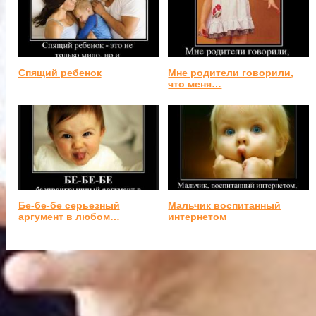
Спящий ребенок
Мне родители говорили,
что меня…
Бе-бе-бе серьезный
Мальчик воспитанный
аргумент в любом…
интернетом