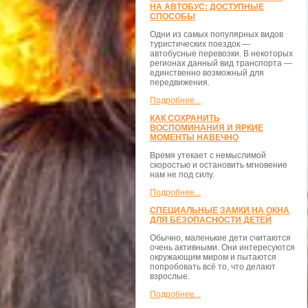
НА АВТОБУС: ДОСТУПНЫЕ
СПОСОБЫ
Одни из самых популярных видов
туристических поездок —
автобусные перевозки. В некоторых
регионах данный вид транспорта —
единственно возможный для
передвижения.
Подробнее...
КАК СОХРАНИТЬ
ВОСПОМИНАНИЯ И ЯРКИЕ
МОМЕНТЫ НАВЕЧНО
Время утекает с немыслимой
скоростью и остановить мгновение
нам не под силу.
Подробнее...
СПЕЦИАЛЬНЫЕ ЗАМКИ НА ОКНА
ДЛЯ БЕЗОПАСНОСТИ ДЕТЕЙ
Обычно, маленькие дети считаются
очень активными. Они интересуются
окружающим миром и пытаются
попробовать всё то, что делают
взрослые.
Подробнее...