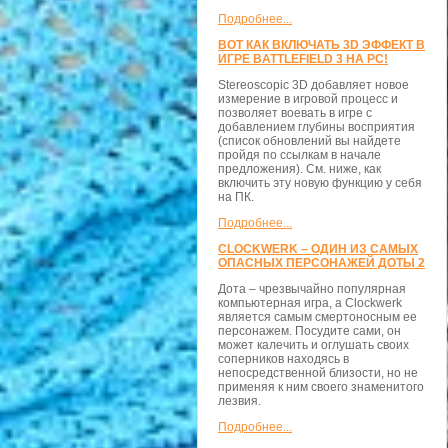
Подробнее...
ВОТ КАК ВКЛЮЧАТЬ 3D ЭФФЕКТ В
ИГРЕ BATTLEFIELD 3 НА PC!
Stereoscopic 3D добавляет новое
измерение в игровой процесс и
позволяет воевать в игре с
добавлением глубины восприятия
(список обновлений вы найдете
пройдя по ссылкам в начале
предложения). См. ниже, как
включить эту новую функцию у себя
на ПК.
Подробнее...
CLOCKWERK – ОДИН ИЗ САМЫХ
ОПАСНЫХ ПЕРСОНАЖЕЙ ДОТЫ 2
Дота – чрезвычайно популярная
компьютерная игра, а Clockwerk
является самым смертоносным ее
персонажем. Посудите сами, он
может калечить и оглушать своих
соперников находясь в
непосредственной близости, но не
применяя к ним своего знаменитого
лезвия.
Подробнее...