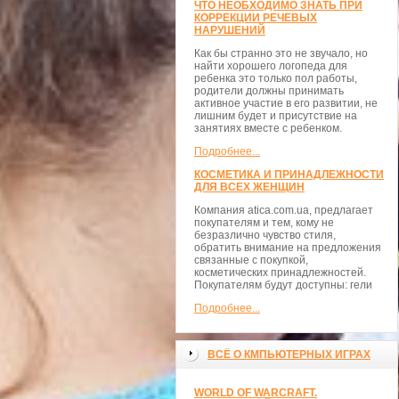
ЧТО НЕОБХОДИМО ЗНАТЬ ПРИ
КОРРЕКЦИИ РЕЧЕВЫХ
НАРУШЕНИЙ
Как бы странно это не звучало, но
найти хорошего логопеда для
ребенка это только пол работы,
родители должны принимать
активное участие в его развитии, не
лишним будет и присутствие на
занятиях вместе с ребенком.
Подробнее...
КОСМЕТИКА И ПРИНАДЛЕЖНОСТИ
ДЛЯ ВСЕХ ЖЕНЩИН
Компания atica.com.ua, предлагает
покупателям и тем, кому не
безразлично чувство стиля,
обратить внимание на предложения
связанные с покупкой,
косметических принадлежностей.
Покупателям будут доступны: гели
Подробнее...
ВСЁ О КМПЬЮТЕРНЫХ ИГРАХ
WORLD OF WARCRAFT.