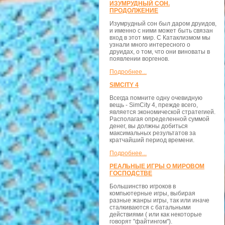
ИЗУМРУДНЫЙ СОН.
ПРОДОЛЖЕНИЕ
Изумрудный сон был даром друидов,
и именно с ними может быть связан
вход в этот мир. С Катаклизмом мы
узнали много интересного о
друидах, о том, что они виноваты в
появлении воргенов.
Подробнее...
SIMCITY 4
Всегда помните одну очевидную
вещь - SimCity 4, прежде всего,
является экономической стратегией.
Располагая определенной суммой
денег, вы должны добиться
максимальных результатов за
кратчайший период времени.
Подробнее...
РЕАЛЬНЫЕ ИГРЫ О МИРОВОМ
ГОСПОДСТВЕ
Большинство игроков в
компьютерные игры, выбирая
разные жанры игры, так или иначе
сталкиваются с батальными
действиями ( или как некоторые
говорят "файтингом").