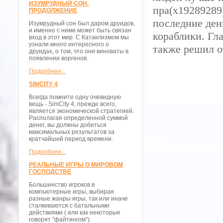
ИЗУМРУДНЫЙ СОН.
пра(x19289289
ПРОДОЛЖЕНИЕ
последние ден
Изумрудный сон был даром друидов,
и именно с ними может быть связан
кораблики. Гла
вход в этот мир. С Катаклизмом мы
узнали много интересного о
также решил о
друидах, о том, что они виноваты в
появлении воргенов.
Подробнее...
SIMCITY 4
Всегда помните одну очевидную
вещь - SimCity 4, прежде всего,
является экономической стратегией.
Располагая определенной суммой
денег, вы должны добиться
максимальных результатов за
кратчайший период времени.
Подробнее...
РЕАЛЬНЫЕ ИГРЫ О МИРОВОМ
ГОСПОДСТВЕ
Большинство игроков в
компьютерные игры, выбирая
разные жанры игры, так или иначе
сталкиваются с батальными
действиями ( или как некоторые
говорят "файтингом").