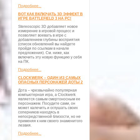
Подробнее...
ВОТ КАК ВКЛЮЧАТЬ 3D ЭФФЕКТ В
ИГРЕ BATTLEFIELD 3 НА PC!
Stereoscopic 3D добавляет новое
измерение в игровой процесс и
позволяет воевать в игре с
добавлением глубины восприятия
(список обновлений вы найдете
пройдя по ссылкам в начале
предложения). См. ниже, как
включить эту новую функцию у себя
на ПК.
Подробнее...
CLOCKWERK – ОДИН ИЗ САМЫХ
ОПАСНЫХ ПЕРСОНАЖЕЙ ДОТЫ 2
Дота – чрезвычайно популярная
компьютерная игра, а Clockwerk
является самым смертоносным ее
персонажем. Посудите сами, он
может калечить и оглушать своих
соперников находясь в
непосредственной близости, но не
применяя к ним своего знаменитого
лезвия.
Подробнее...