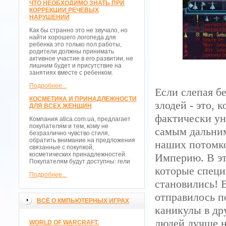
ЧТО НЕОБХОДИМО ЗНАТЬ ПРИ
КОРРЕКЦИИ РЕЧЕВЫХ
НАРУШЕНИЙ
Как бы странно это не звучало, но
найти хорошего логопеда для
ребенка это только пол работы,
родители должны принимать
активное участие в его развитии, не
лишним будет и присутствие на
занятиях вместе с ребенком.
Подробнее...
Если слепая б
КОСМЕТИКА И ПРИНАДЛЕЖНОСТИ
злодей - это,
ДЛЯ ВСЕХ ЖЕНЩИН
фактически ун
Компания atica.com.ua, предлагает
покупателям и тем, кому не
самым дальним
безразлично чувство стиля,
обратить внимание на предложения
наших потомко
связанные с покупкой,
косметических принадлежностей.
Империю. В эт
Покупателям будут доступны: гели
которые специ
Подробнее...
становились! В
отправилось п
ВСЁ О КМПЬЮТЕРНЫХ ИГРАХ
каникулы в др
людей лучше 
WORLD OF WARCRAFT.