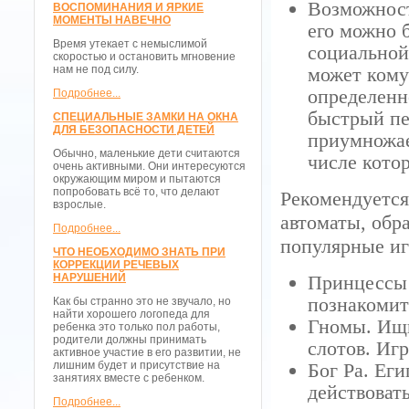
Возможност
ВОСПОМИНАНИЯ И ЯРКИЕ
МОМЕНТЫ НАВЕЧНО
его можно 
Время утекает с немыслимой
социальной
скоростью и остановить мгновение
нам не под силу.
может кому
определенн
Подробнее...
быстрый пе
СПЕЦИАЛЬНЫЕ ЗАМКИ НА ОКНА
ДЛЯ БЕЗОПАСНОСТИ ДЕТЕЙ
приумножае
Обычно, маленькие дети считаются
числе кото
очень активными. Они интересуются
окружающим миром и пытаются
попробовать всё то, что делают
Рекомендуется
взрослые.
автоматы, обр
Подробнее...
популярные иг
ЧТО НЕОБХОДИМО ЗНАТЬ ПРИ
КОРРЕКЦИИ РЕЧЕВЫХ
НАРУШЕНИЙ
Принцессы 
познакомит
Как бы странно это не звучало, но
найти хорошего логопеда для
Гномы. Ищи
ребенка это только пол работы,
родители должны принимать
слотов. Иг
активное участие в его развитии, не
лишним будет и присутствие на
Бог Ра. Ег
занятиях вместе с ребенком.
действовать
Подробнее...