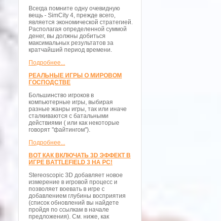
Всегда помните одну очевидную
вещь - SimCity 4, прежде всего,
является экономической стратегией.
Располагая определенной суммой
денег, вы должны добиться
максимальных результатов за
кратчайший период времени.
Подробнее...
РЕАЛЬНЫЕ ИГРЫ О МИРОВОМ
ГОСПОДСТВЕ
Большинство игроков в
компьютерные игры, выбирая
разные жанры игры, так или иначе
сталкиваются с батальными
действиями ( или как некоторые
говорят "файтингом").
Подробнее...
ВОТ КАК ВКЛЮЧАТЬ 3D ЭФФЕКТ В
ИГРЕ BATTLEFIELD 3 НА PC!
Stereoscopic 3D добавляет новое
измерение в игровой процесс и
позволяет воевать в игре с
добавлением глубины восприятия
(список обновлений вы найдете
пройдя по ссылкам в начале
предложения). См. ниже, как