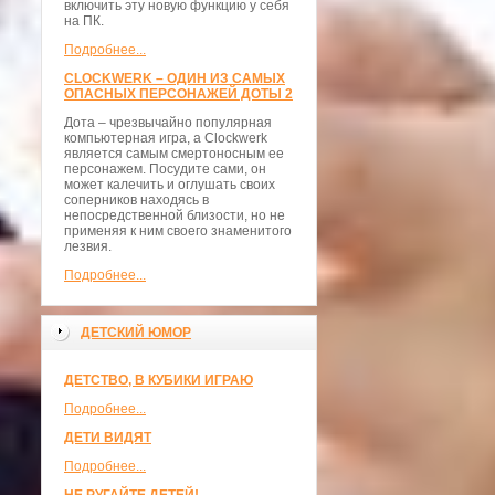
включить эту новую функцию у себя
на ПК.
Подробнее...
CLOCKWERK – ОДИН ИЗ САМЫХ
ОПАСНЫХ ПЕРСОНАЖЕЙ ДОТЫ 2
Дота – чрезвычайно популярная
компьютерная игра, а Clockwerk
является самым смертоносным ее
персонажем. Посудите сами, он
может калечить и оглушать своих
соперников находясь в
непосредственной близости, но не
применяя к ним своего знаменитого
лезвия.
Подробнее...
ДЕТСКИЙ ЮМОР
ДЕТСТВО, В КУБИКИ ИГРАЮ
Подробнее...
ДЕТИ ВИДЯТ
Подробнее...