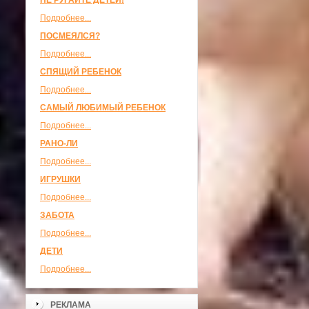
НЕ РУГАЙТЕ ДЕТЕЙ!
Подробнее...
ПОСМЕЯЛСЯ?
Подробнее...
СПЯЩИЙ РЕБЕНОК
Подробнее...
САМЫЙ ЛЮБИМЫЙ РЕБЕНОК
Подробнее...
РАНО-ЛИ
Подробнее...
ИГРУШКИ
Подробнее...
ЗАБОТА
Подробнее...
ДЕТИ
Подробнее...
РЕКЛАМА