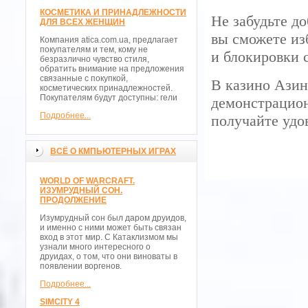
КОСМЕТИКА И ПРИНАДЛЕЖНОСТИ
Не забудьте до
ДЛЯ ВСЕХ ЖЕНЩИН
вы сможете из
Компания atica.com.ua, предлагает
покупателям и тем, кому не
и блокировки 
безразлично чувство стиля,
обратить внимание на предложения
связанные с покупкой,
В казино Азино
косметических принадлежностей.
Покупателям будут доступны: гели
демонстрацион
Подробнее...
получайте удо
ВСЁ О КМПЬЮТЕРНЫХ ИГРАХ
WORLD OF WARCRAFT.
ИЗУМРУДНЫЙ СОН.
ПРОДОЛЖЕНИЕ
Изумрудный сон был даром друидов,
и именно с ними может быть связан
вход в этот мир. С Катаклизмом мы
узнали много интересного о
друидах, о том, что они виноваты в
появлении воргенов.
Подробнее...
SIMCITY 4