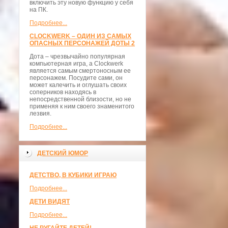
включить эту новую функцию у себя
на ПК.
Подробнее...
CLOCKWERK – ОДИН ИЗ САМЫХ
ОПАСНЫХ ПЕРСОНАЖЕЙ ДОТЫ 2
Дота – чрезвычайно популярная
компьютерная игра, а Clockwerk
является самым смертоносным ее
персонажем. Посудите сами, он
может калечить и оглушать своих
соперников находясь в
непосредственной близости, но не
применяя к ним своего знаменитого
лезвия.
Подробнее...
ДЕТСКИЙ ЮМОР
ДЕТСТВО, В КУБИКИ ИГРАЮ
Подробнее...
ДЕТИ ВИДЯТ
Подробнее...