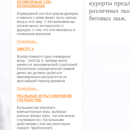
курорты пред
ИЗУМРУДНЫЙ СОН.
ПРОДОЛЖЕНИЕ
различных лыж
Изумрудный сон был даром друидов,
беговых лыж.
и именно с ними может быть связан
вход в этот мир. С Катаклизмом мы
узнали много интересного о
друидах, о том, что они виноваты в
появлении воргенов.
Подробнее...
SIMCITY 4
Всегда помните одну очевидную
вещь - SimCity 4, прежде всего,
является экономической стратегией.
Располагая определенной суммой
денег, вы должны добиться
максимальных результатов за
кратчайший период времени.
Подробнее...
РЕАЛЬНЫЕ ИГРЫ О МИРОВОМ
ГОСПОДСТВЕ
Большинство игроков в
компьютерные игры, выбирая
разные жанры игры, так или иначе
сталкиваются с батальными
действиями ( или как некоторые
говорят "файтингом").