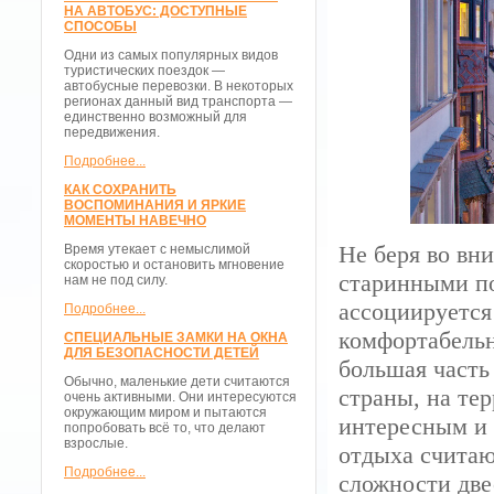
НА АВТОБУС: ДОСТУПНЫЕ
СПОСОБЫ
Одни из самых популярных видов
туристических поездок —
автобусные перевозки. В некоторых
регионах данный вид транспорта —
единственно возможный для
передвижения.
Подробнее...
КАК СОХРАНИТЬ
ВОСПОМИНАНИЯ И ЯРКИЕ
МОМЕНТЫ НАВЕЧНО
Не беря во вн
Время утекает с немыслимой
скоростью и остановить мгновение
старинными по
нам не под силу.
ассоциируется
Подробнее...
комфортабель
СПЕЦИАЛЬНЫЕ ЗАМКИ НА ОКНА
ДЛЯ БЕЗОПАСНОСТИ ДЕТЕЙ
большая часть
Обычно, маленькие дети считаются
страны, на те
очень активными. Они интересуются
окружающим миром и пытаются
интересным и
попробовать всё то, что делают
взрослые.
отдыха считаю
Подробнее...
сложности две