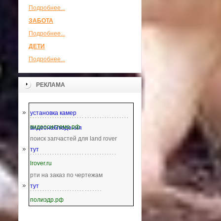
Подробнее...
ЗАБОТА
Подробнее...
ДЕТИ
Подробнее...
РЕКЛАМА
установка камер
видеосистема.рф
видеонаблюдения
поиск запчастей для land rover
тут
lrover.ru
рти на заказ по чертежам
тут
полиэдр.рф