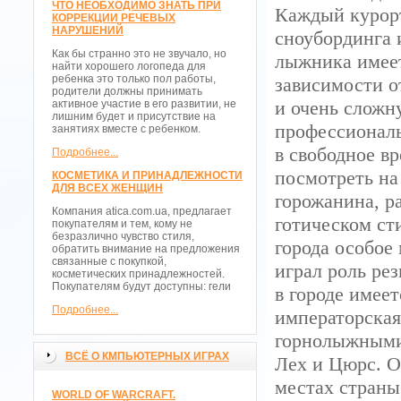
ЧТО НЕОБХОДИМО ЗНАТЬ ПРИ
Каждый курорт
КОРРЕКЦИИ РЕЧЕВЫХ
НАРУШЕНИЙ
сноубординга 
Как бы странно это не звучало, но
лыжника имеет
найти хорошего логопеда для
ребенка это только пол работы,
зависимости о
родители должны принимать
и очень сложн
активное участие в его развитии, не
лишним будет и присутствие на
профессионалы
занятиях вместе с ребенком.
в свободное вр
Подробнее...
посмотреть на
КОСМЕТИКА И ПРИНАДЛЕЖНОСТИ
ДЛЯ ВСЕХ ЖЕНЩИН
горожанина, р
Компания atica.com.ua, предлагает
готическом ст
покупателям и тем, кому не
безразлично чувство стиля,
города особое
обратить внимание на предложения
связанные с покупкой,
играл роль ре
косметических принадлежностей.
Покупателям будут доступны: гели
в городе имеет
Подробнее...
императорска
горнолыжными
ВСЁ О КМПЬЮТЕРНЫХ ИГРАХ
Лех и Цюрс. О
местах страны
WORLD OF WARCRAFT.