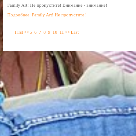
Family Art! Не пропустите! Внимание - внимание!
Подробнее: Family Art! Не пропустите!
First
<<
5
6
7
8
9
10
11
>>
Last