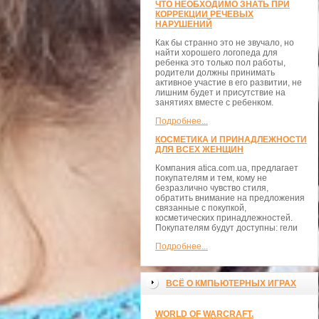
ЧТО НЕОБХОДИМО ЗНАТЬ ПРИ
КОРРЕКЦИИ РЕЧЕВЫХ
НАРУШЕНИЙ
Как бы странно это не звучало, но
найти хорошего логопеда для
ребенка это только пол работы,
родители должны принимать
активное участие в его развитии, не
лишним будет и присутствие на
занятиях вместе с ребенком.
Подробнее...
КОСМЕТИКА И ПРИНАДЛЕЖНОСТИ
ДЛЯ ВСЕХ ЖЕНЩИН
Компания atica.com.ua, предлагает
покупателям и тем, кому не
безразлично чувство стиля,
обратить внимание на предложения
связанные с покупкой,
косметических принадлежностей.
Покупателям будут доступны: гели
Подробнее...
ВСЁ О КМПЬЮТЕРНЫХ ИГРАХ
WORLD OF WARCRAFT.