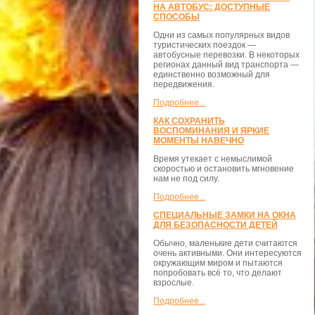
НА АВТОБУС: ДОСТУПНЫЕ
СПОСОБЫ
Одни из самых популярных видов
туристических поездок —
автобусные перевозки. В некоторых
регионах данный вид транспорта —
единственно возможный для
передвижения.
Подробнее...
КАК СОХРАНИТЬ
ВОСПОМИНАНИЯ И ЯРКИЕ
МОМЕНТЫ НАВЕЧНО
Время утекает с немыслимой
скоростью и остановить мгновение
нам не под силу.
Подробнее...
СПЕЦИАЛЬНЫЕ ЗАМКИ НА ОКНА
ДЛЯ БЕЗОПАСНОСТИ ДЕТЕЙ
Обычно, маленькие дети считаются
очень активными. Они интересуются
окружающим миром и пытаются
попробовать всё то, что делают
взрослые.
Подробнее...