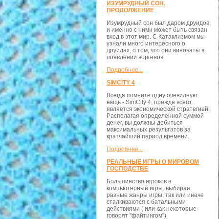
ИЗУМРУДНЫЙ СОН.
ПРОДОЛЖЕНИЕ
Изумрудный сон был даром друидов,
и именно с ними может быть связан
вход в этот мир. С Катаклизмом мы
узнали много интересного о
друидах, о том, что они виноваты в
появлении воргенов.
Подробнее...
SIMCITY 4
Всегда помните одну очевидную
вещь - SimCity 4, прежде всего,
является экономической стратегией.
Располагая определенной суммой
денег, вы должны добиться
максимальных результатов за
кратчайший период времени.
Подробнее...
РЕАЛЬНЫЕ ИГРЫ О МИРОВОМ
ГОСПОДСТВЕ
Большинство игроков в
компьютерные игры, выбирая
разные жанры игры, так или иначе
сталкиваются с батальными
действиями ( или как некоторые
говорят "файтингом").