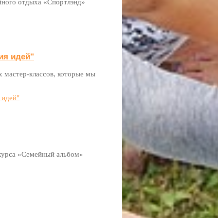
йного отдыха «Спортлэнд»
ия идей"
х мастер-классов, которые мы
 идей"
рса «Семейный альбом»