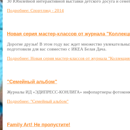
30 Юбилейной интерактивной выставки детского досуга и семе
Подробнее: Спортлэнд - 2014
Новая серия мастер-классов от журнала "Коллекц
Дорогие друзья! В этом году вас ждет множество увлекательны
подготовили для вас совместно c ИКЕА Белая Дача.
Подробнее: Новая серия мастер-классов от журнала "Коллекция
"Семейный альбом"
Журналы ИД «ЭДИПРЕСС-КОНЛИГА» инфопартнеры фотоконку
Подробнее: "Семейный альбом"
Family Art! Не пропустите!