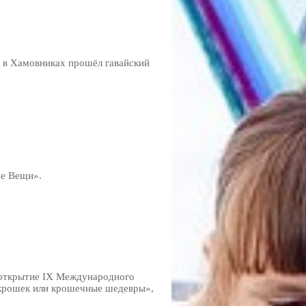
c в Хамовниках прошёл гавайский
ие Вещи».
 открытие IХ Международного
 крошек или крошечные шедевры»,