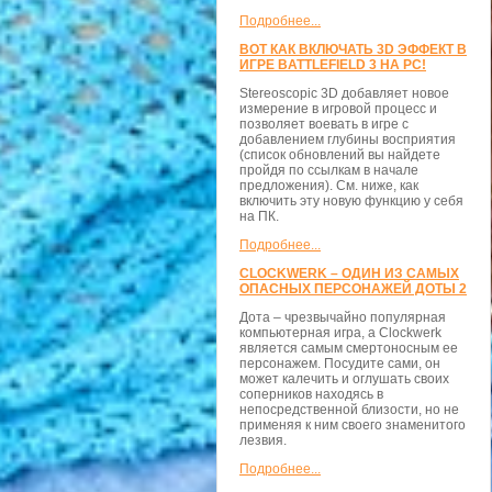
Подробнее...
ВОТ КАК ВКЛЮЧАТЬ 3D ЭФФЕКТ В
ИГРЕ BATTLEFIELD 3 НА PC!
Stereoscopic 3D добавляет новое
измерение в игровой процесс и
позволяет воевать в игре с
добавлением глубины восприятия
(список обновлений вы найдете
пройдя по ссылкам в начале
предложения). См. ниже, как
включить эту новую функцию у себя
на ПК.
Подробнее...
CLOCKWERK – ОДИН ИЗ САМЫХ
ОПАСНЫХ ПЕРСОНАЖЕЙ ДОТЫ 2
Дота – чрезвычайно популярная
компьютерная игра, а Clockwerk
является самым смертоносным ее
персонажем. Посудите сами, он
может калечить и оглушать своих
соперников находясь в
непосредственной близости, но не
применяя к ним своего знаменитого
лезвия.
Подробнее...