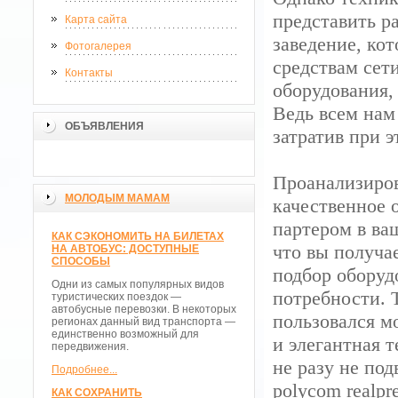
представить р
Карта сайта
заведение, ко
Фотогалерея
средствам сети
Контакты
оборудования,
Ведь всем нам
ОБЪЯВЛЕНИЯ
затратив при 
Проанализиров
МОЛОДЫМ МАМАМ
качественное 
партером в ва
КАК СЭКОНОМИТЬ НА БИЛЕТАХ
что вы получа
НА АВТОБУС: ДОСТУПНЫЕ
СПОСОБЫ
подбор оборуд
Одни из самых популярных видов
потребности. Т
туристических поездок —
автобусные перевозки. В некоторых
пользовался мо
регионах данный вид транспорта —
единственно возможный для
и элегантная 
передвижения.
не разу не под
Подробнее...
polycom realp
КАК СОХРАНИТЬ