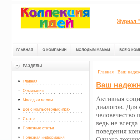
Журнал "
ГЛАВНАЯ
О КОМПАНИИ
МОЛОДЫМ МАМАМ
ВСЁ О КОМ
РАЗДЕЛЫ
Главная
Ваш наде
Главная
Ваш надеж
О компании
Активная соци
Молодым мамам
диалогов. Для
Всё о компьютерных играх
человечество 
Статьи
ведь не всегд
Полезные статьи
поведения кон
Полезная информация
Однако техник