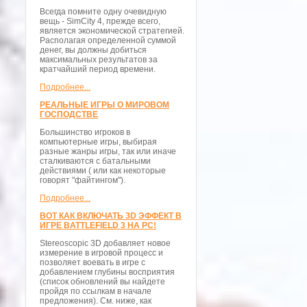
Всегда помните одну очевидную
вещь - SimCity 4, прежде всего,
является экономической стратегией.
Располагая определенной суммой
денег, вы должны добиться
максимальных результатов за
кратчайший период времени.
Подробнее...
РЕАЛЬНЫЕ ИГРЫ О МИРОВОМ
ГОСПОДСТВЕ
Большинство игроков в
компьютерные игры, выбирая
разные жанры игры, так или иначе
сталкиваются с батальными
действиями ( или как некоторые
говорят "файтингом").
Подробнее...
ВОТ КАК ВКЛЮЧАТЬ 3D ЭФФЕКТ В
ИГРЕ BATTLEFIELD 3 НА PC!
Stereoscopic 3D добавляет новое
измерение в игровой процесс и
позволяет воевать в игре с
добавлением глубины восприятия
(список обновлений вы найдете
пройдя по ссылкам в начале
предложения). См. ниже, как