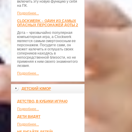
включить эту новую функцию у себя
на ПК.
Подробнее...
CLOCKWERK – ОДИН ИЗ САМЫХ
ОПАСНЫХ ПЕРСОНАЖЕЙ ДОТЫ 2
Дота – чрезвычайно популярная
компьютерная игра, а Clockwerk
является самым смертоносным ее
персонажем. Посудите сами, он
может калечить и оглушать своих
соперников находясь в
непосредственной близости, но не
применяя к ним своего знаменитого
лезвия.
Подробнее...
ДЕТСКИЙ ЮМОР
ДЕТСТВО, В КУБИКИ ИГРАЮ
Подробнее...
ДЕТИ ВИДЯТ
Подробнее...