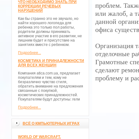
ЧТО НЕОБХОДИМО ЗНАТЬ ПРИ
проблем. Такж
КОРРЕКЦИИ РЕЧЕВЫХ
НАРУШЕНИЙ
или жалоб, а 
Как бы странно это не звучало, но
данной органи
найти хорошего логопеда для
ребенка это только пол работы,
офиса сущест
родители должны принимать
активное участие в его развитии, не
лишним будет и присутствие на
Организация т
занятиях вместе с ребенком.
отделочные ра
Подробнее...
Грамотные сп
КОСМЕТИКА И ПРИНАДЛЕЖНОСТИ
ДЛЯ ВСЕХ ЖЕНЩИН
сделают ремон
Компания atica.com.ua, предлагает
проблему и ра
покупателям и тем, кому не
безразлично чувство стиля,
обратить внимание на предложения
связанные с покупкой,
косметических принадлежностей.
Покупателям будут доступны: гели
Подробнее...
ВСЁ О КМПЬЮТЕРНЫХ ИГРАХ
WORLD OF WARCRAFT.