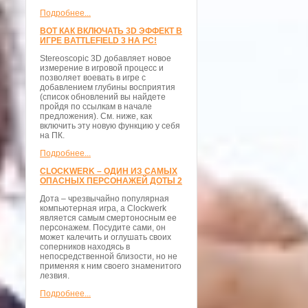
Подробнее...
ВОТ КАК ВКЛЮЧАТЬ 3D ЭФФЕКТ В
ИГРЕ BATTLEFIELD 3 НА PC!
Stereoscopic 3D добавляет новое
измерение в игровой процесс и
позволяет воевать в игре с
добавлением глубины восприятия
(список обновлений вы найдете
пройдя по ссылкам в начале
предложения). См. ниже, как
включить эту новую функцию у себя
на ПК.
Подробнее...
CLOCKWERK – ОДИН ИЗ САМЫХ
ОПАСНЫХ ПЕРСОНАЖЕЙ ДОТЫ 2
Дота – чрезвычайно популярная
компьютерная игра, а Clockwerk
является самым смертоносным ее
персонажем. Посудите сами, он
может калечить и оглушать своих
соперников находясь в
непосредственной близости, но не
применяя к ним своего знаменитого
лезвия.
Подробнее...