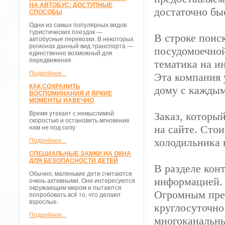
НА АВТОБУС: ДОСТУПНЫЕ
достаточно бы
СПОСОБЫ
Одни из самых популярных видов
туристических поездок —
В строке поис
автобусные перевозки. В некоторых
регионах данный вид транспорта —
посудомоечной
единственно возможный для
передвижения.
тематика на и
Подробнее...
Эта компания у
КАК СОХРАНИТЬ
дому с каждым
ВОСПОМИНАНИЯ И ЯРКИЕ
МОМЕНТЫ НАВЕЧНО
Время утекает с немыслимой
Заказ, которы
скоростью и остановить мгновение
на сайте. Сто
нам не под силу.
холодильника 
Подробнее...
СПЕЦИАЛЬНЫЕ ЗАМКИ НА ОКНА
ДЛЯ БЕЗОПАСНОСТИ ДЕТЕЙ
В разделе кон
Обычно, маленькие дети считаются
информацией.
очень активными. Они интересуются
окружающим миром и пытаются
Огромным преи
попробовать всё то, что делают
взрослые.
круглосуточно
Подробнее...
многоканальны