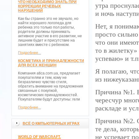
ЧТО НЕОБХОДИМО ЗНАТЬ ПРИ
утра проснулас
КОРРЕКЦИИ РЕЧЕВЫХ
НАРУШЕНИЙ
и ночь наступи
Как бы странно это не звучало, но
найти хорошего логопеда для
Нет, я понимаю
ребенка это только пол работы,
родители должны принимать
просто сильно
активное участие в его развитии, не
лишним будет и присутствие на
что они имеют 
занятиях вместе с ребенком.
то в жилетку» 
Подробнее...
успеваю» и т.п
КОСМЕТИКА И ПРИНАДЛЕЖНОСТИ
ДЛЯ ВСЕХ ЖЕНЩИН
Я полагаю, чт
Компания atica.com.ua, предлагает
покупателям и тем, кому не
из нижеуказан
безразлично чувство стиля,
обратить внимание на предложения
Причина №1. Ем
связанные с покупкой,
косметических принадлежностей.
чересчур мног
Покупателям будут доступны: гели
раскладе и усл
Подробнее...
Причина №2. О
ВСЁ О КМПЬЮТЕРНЫХ ИГРАХ
те дела, кото
не успевает п
WORLD OF WARCRAFT.