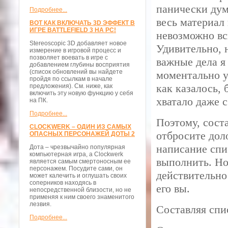
панически дум
Подробнее...
весь материал 
ВОТ КАК ВКЛЮЧАТЬ 3D ЭФФЕКТ В
ИГРЕ BATTLEFIELD 3 НА PC!
невозможно вс
Stereoscopic 3D добавляет новое
Удивительно, н
измерение в игровой процесс и
позволяет воевать в игре с
важные дела я
добавлением глубины восприятия
(список обновлений вы найдете
моментально у
пройдя по ссылкам в начале
как казалось, 
предложения). См. ниже, как
включить эту новую функцию у себя
хватало даже 
на ПК.
Подробнее...
Поэтому, сост
CLOCKWERK – ОДИН ИЗ САМЫХ
отбросите доло
ОПАСНЫХ ПЕРСОНАЖЕЙ ДОТЫ 2
написание спи
Дота – чрезвычайно популярная
компьютерная игра, а Clockwerk
выполнить. Но
является самым смертоносным ее
персонажем. Посудите сами, он
действительно
может калечить и оглушать своих
соперников находясь в
его вы.
непосредственной близости, но не
применяя к ним своего знаменитого
лезвия.
Составляя спи
Подробнее...