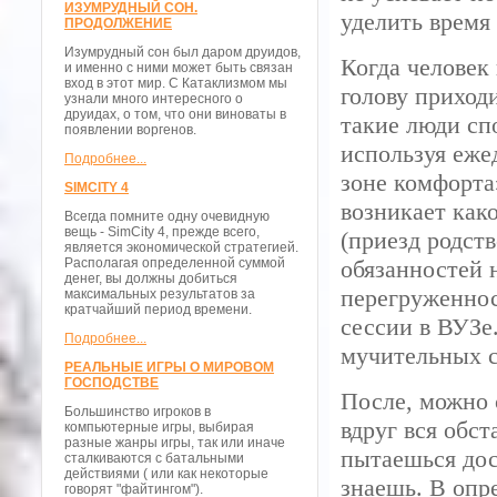
ИЗУМРУДНЫЙ СОН.
уделить время
ПРОДОЛЖЕНИЕ
Изумрудный сон был даром друидов,
Когда человек 
и именно с ними может быть связан
вход в этот мир. С Катаклизмом мы
голову приходи
узнали много интересного о
друидах, о том, что они виноваты в
такие люди сп
появлении воргенов.
используя еже
Подробнее...
зоне комфорта
SIMCITY 4
возникает как
Всегда помните одну очевидную
вещь - SimCity 4, прежде всего,
(приезд родст
является экономической стратегией.
Располагая определенной суммой
обязанностей 
денег, вы должны добиться
перегруженнос
максимальных результатов за
кратчайший период времени.
сессии в ВУЗе
Подробнее...
мучительных с
РЕАЛЬНЫЕ ИГРЫ О МИРОВОМ
ГОСПОДСТВЕ
После, можно 
Большинство игроков в
вдруг вся обст
компьютерные игры, выбирая
разные жанры игры, так или иначе
пытаешься дос
сталкиваются с батальными
действиями ( или как некоторые
знаешь. В опр
говорят "файтингом").