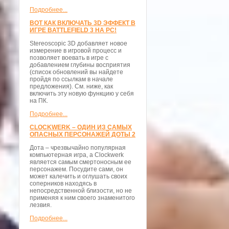
Подробнее...
ВОТ КАК ВКЛЮЧАТЬ 3D ЭФФЕКТ В
ИГРЕ BATTLEFIELD 3 НА PC!
Stereoscopic 3D добавляет новое
измерение в игровой процесс и
позволяет воевать в игре с
добавлением глубины восприятия
(список обновлений вы найдете
пройдя по ссылкам в начале
предложения). См. ниже, как
включить эту новую функцию у себя
на ПК.
Подробнее...
CLOCKWERK – ОДИН ИЗ САМЫХ
ОПАСНЫХ ПЕРСОНАЖЕЙ ДОТЫ 2
Дота – чрезвычайно популярная
компьютерная игра, а Clockwerk
является самым смертоносным ее
персонажем. Посудите сами, он
может калечить и оглушать своих
соперников находясь в
непосредственной близости, но не
применяя к ним своего знаменитого
лезвия.
Подробнее...