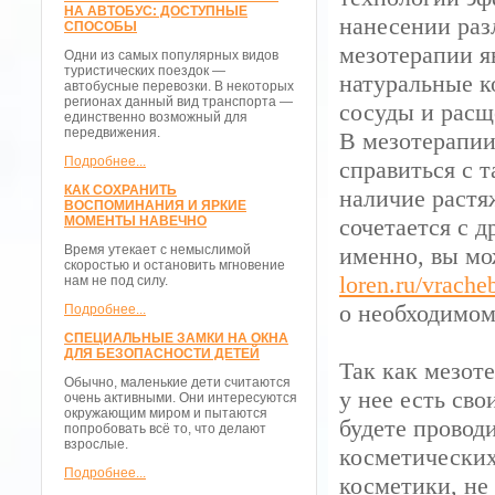
НА АВТОБУС: ДОСТУПНЫЕ
нанесении раз
СПОСОБЫ
мезотерапии я
Одни из самых популярных видов
туристических поездок —
натуральные к
автобусные перевозки. В некоторых
регионах данный вид транспорта —
сосуды и рас
единственно возможный для
передвижения.
В мезотерапии
Подробнее...
справиться с 
КАК СОХРАНИТЬ
наличие растя
ВОСПОМИНАНИЯ И ЯРКИЕ
МОМЕНТЫ НАВЕЧНО
сочетается с 
Время утекает с немыслимой
именно, вы мо
скоростью и остановить мгновение
loren.ru/vrach
нам не под силу.
о необходимом
Подробнее...
СПЕЦИАЛЬНЫЕ ЗАМКИ НА ОКНА
ДЛЯ БЕЗОПАСНОСТИ ДЕТЕЙ
Так как мезот
Обычно, маленькие дети считаются
у нее есть сво
очень активными. Они интересуются
окружающим миром и пытаются
будете провод
попробовать всё то, что делают
взрослые.
косметических
Подробнее...
косметики, не