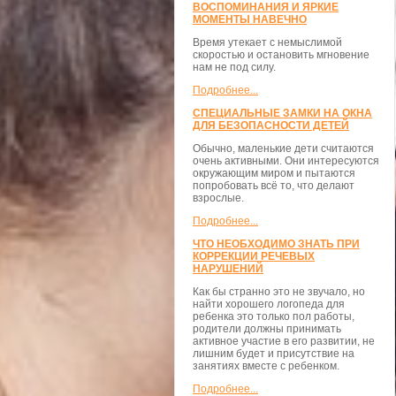
ВОСПОМИНАНИЯ И ЯРКИЕ
МОМЕНТЫ НАВЕЧНО
Время утекает с немыслимой
скоростью и остановить мгновение
нам не под силу.
Подробнее...
СПЕЦИАЛЬНЫЕ ЗАМКИ НА ОКНА
ДЛЯ БЕЗОПАСНОСТИ ДЕТЕЙ
Обычно, маленькие дети считаются
очень активными. Они интересуются
окружающим миром и пытаются
попробовать всё то, что делают
взрослые.
Подробнее...
ЧТО НЕОБХОДИМО ЗНАТЬ ПРИ
КОРРЕКЦИИ РЕЧЕВЫХ
НАРУШЕНИЙ
Как бы странно это не звучало, но
найти хорошего логопеда для
ребенка это только пол работы,
родители должны принимать
активное участие в его развитии, не
лишним будет и присутствие на
занятиях вместе с ребенком.
Подробнее...