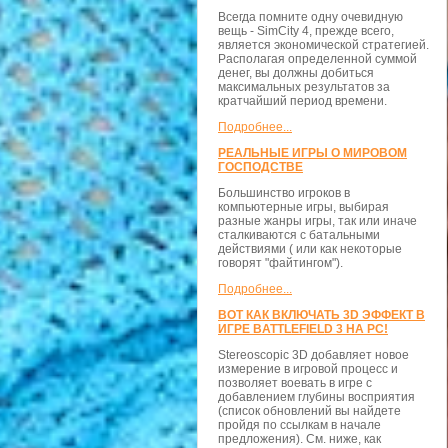
Всегда помните одну очевидную
вещь - SimCity 4, прежде всего,
является экономической стратегией.
Располагая определенной суммой
денег, вы должны добиться
максимальных результатов за
кратчайший период времени.
Подробнее...
РЕАЛЬНЫЕ ИГРЫ О МИРОВОМ
ГОСПОДСТВЕ
Большинство игроков в
компьютерные игры, выбирая
разные жанры игры, так или иначе
сталкиваются с батальными
действиями ( или как некоторые
говорят "файтингом").
Подробнее...
ВОТ КАК ВКЛЮЧАТЬ 3D ЭФФЕКТ В
ИГРЕ BATTLEFIELD 3 НА PC!
Stereoscopic 3D добавляет новое
измерение в игровой процесс и
позволяет воевать в игре с
добавлением глубины восприятия
(список обновлений вы найдете
пройдя по ссылкам в начале
предложения). См. ниже, как