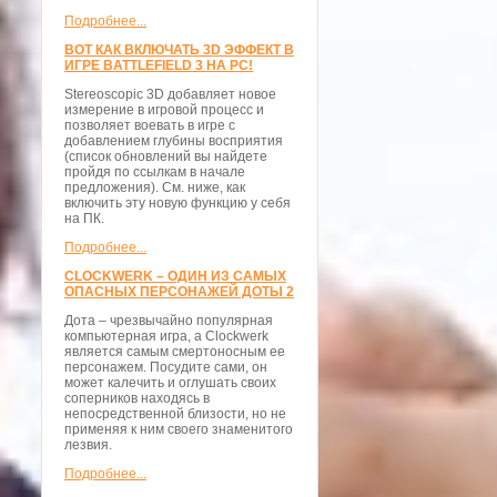
Подробнее...
ВОТ КАК ВКЛЮЧАТЬ 3D ЭФФЕКТ В
ИГРЕ BATTLEFIELD 3 НА PC!
Stereoscopic 3D добавляет новое
измерение в игровой процесс и
позволяет воевать в игре с
добавлением глубины восприятия
(список обновлений вы найдете
пройдя по ссылкам в начале
предложения). См. ниже, как
включить эту новую функцию у себя
на ПК.
Подробнее...
CLOCKWERK – ОДИН ИЗ САМЫХ
ОПАСНЫХ ПЕРСОНАЖЕЙ ДОТЫ 2
Дота – чрезвычайно популярная
компьютерная игра, а Clockwerk
является самым смертоносным ее
персонажем. Посудите сами, он
может калечить и оглушать своих
соперников находясь в
непосредственной близости, но не
применяя к ним своего знаменитого
лезвия.
Подробнее...