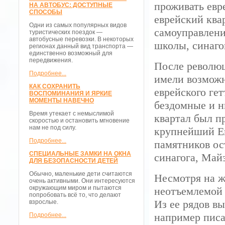
проживать евр
НА АВТОБУС: ДОСТУПНЫЕ
СПОСОБЫ
еврейский ква
Одни из самых популярных видов
самоуправлени
туристических поездок —
автобусные перевозки. В некоторых
школы, синагог
регионах данный вид транспорта —
единственно возможный для
передвижения.
После революци
Подробнее...
имели возможн
КАК СОХРАНИТЬ
еврейского ге
ВОСПОМИНАНИЯ И ЯРКИЕ
МОМЕНТЫ НАВЕЧНО
бездомные и н
Время утекает с немыслимой
квартал был п
скоростью и остановить мгновение
нам не под силу.
крупнейший Ев
Подробнее...
памятников ос
СПЕЦИАЛЬНЫЕ ЗАМКИ НА ОКНА
синагога, Май
ДЛЯ БЕЗОПАСНОСТИ ДЕТЕЙ
Обычно, маленькие дети считаются
Несмотря на ж
очень активными. Они интересуются
окружающим миром и пытаются
неотъемлемой 
попробовать всё то, что делают
Из ее рядов в
взрослые.
например писа
Подробнее...