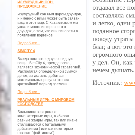
ИЗУМРУДНЫЙ СОН.
отдавал все п
ПРОДОЛЖЕНИЕ
составляла смы
Изумрудный сон был даром друидов,
и именно с ними может быть связан
и легко, одни 
вход в этот мир. С Катаклизмом мы
узнали много интересного о
поданное сгор
друидах, о том, что они виноваты в
появлении воргенов.
поводу утраты
Подробнее...
благ, а вот эт
SIMCITY 4
огромного опы
Всегда помните одну очевидную
у дел. Он, ка
вещь - SimCity 4, прежде всего,
является экономической стратегией.
нечем дышать.
Располагая определенной суммой
денег, вы должны добиться
максимальных результатов за
Источник:
www
кратчайший период времени.
Подробнее...
РЕАЛЬНЫЕ ИГРЫ О МИРОВОМ
ГОСПОДСТВЕ
Большинство игроков в
компьютерные игры, выбирая
разные жанры игры, так или иначе
сталкиваются с батальными
действиями ( или как некоторые
говорят "файтингом").