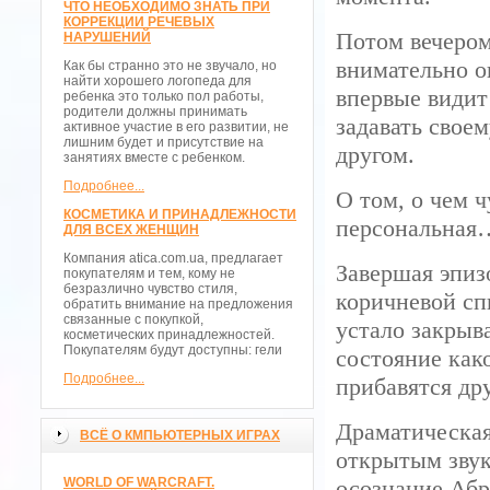
ЧТО НЕОБХОДИМО ЗНАТЬ ПРИ
КОРРЕКЦИИ РЕЧЕВЫХ
Потом вечером
НАРУШЕНИЙ
внимательно о
Как бы странно это не звучало, но
найти хорошего логопеда для
впервые видит
ребенка это только пол работы,
родители должны принимать
задавать свое
активное участие в его развитии, не
лишним будет и присутствие на
другом.
занятиях вместе с ребенком.
Подробнее...
О том, о чем 
КОСМЕТИКА И ПРИНАДЛЕЖНОСТИ
персональная
ДЛЯ ВСЕХ ЖЕНЩИН
Компания atica.com.ua, предлагает
Завершая эпиз
покупателям и тем, кому не
безразлично чувство стиля,
коричневой сп
обратить внимание на предложения
связанные с покупкой,
устало закрыва
косметических принадлежностей.
Покупателям будут доступны: гели
состояние как
Подробнее...
прибавятся др
Драматическая
ВСЁ О КМПЬЮТЕРНЫХ ИГРАХ
открытым звук
WORLD OF WARCRAFT.
осознание Абр