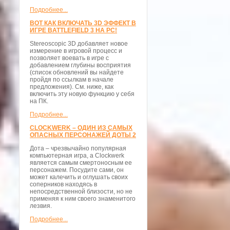
Подробнее...
ВОТ КАК ВКЛЮЧАТЬ 3D ЭФФЕКТ В
ИГРЕ BATTLEFIELD 3 НА PC!
Stereoscopic 3D добавляет новое
измерение в игровой процесс и
позволяет воевать в игре с
добавлением глубины восприятия
(список обновлений вы найдете
пройдя по ссылкам в начале
предложения). См. ниже, как
включить эту новую функцию у себя
на ПК.
Подробнее...
CLOCKWERK – ОДИН ИЗ САМЫХ
ОПАСНЫХ ПЕРСОНАЖЕЙ ДОТЫ 2
Дота – чрезвычайно популярная
компьютерная игра, а Clockwerk
является самым смертоносным ее
персонажем. Посудите сами, он
может калечить и оглушать своих
соперников находясь в
непосредственной близости, но не
применяя к ним своего знаменитого
лезвия.
Подробнее...