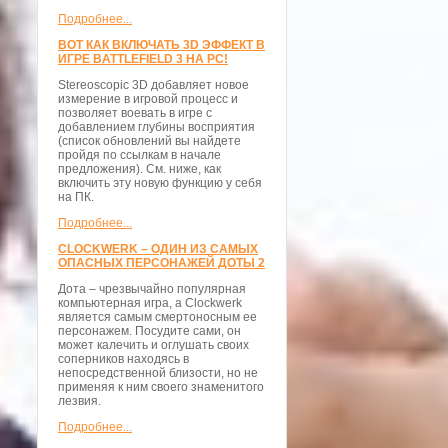
Подробнее...
ВОТ КАК ВКЛЮЧАТЬ 3D ЭФФЕКТ В
ИГРЕ BATTLEFIELD 3 НА PC!
Stereoscopic 3D добавляет новое
измерение в игровой процесс и
позволяет воевать в игре с
добавлением глубины восприятия
(список обновлений вы найдете
пройдя по ссылкам в начале
предложения). См. ниже, как
включить эту новую функцию у себя
на ПК.
Подробнее...
CLOCKWERK – ОДИН ИЗ САМЫХ
ОПАСНЫХ ПЕРСОНАЖЕЙ ДОТЫ 2
Дота – чрезвычайно популярная
компьютерная игра, а Clockwerk
является самым смертоносным ее
персонажем. Посудите сами, он
может калечить и оглушать своих
соперников находясь в
непосредственной близости, но не
применяя к ним своего знаменитого
лезвия.
Подробнее...