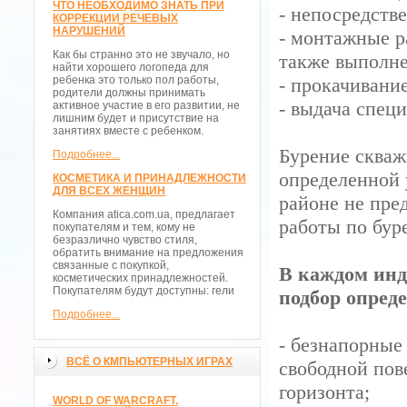
ЧТО НЕОБХОДИМО ЗНАТЬ ПРИ
- непосредств
КОРРЕКЦИИ РЕЧЕВЫХ
НАРУШЕНИЙ
- монтажные р
Как бы странно это не звучало, но
также выполне
найти хорошего логопеда для
ребенка это только пол работы,
- прокачивани
родители должны принимать
- выдача спец
активное участие в его развитии, не
лишним будет и присутствие на
занятиях вместе с ребенком.
Бурение скваж
Подробнее...
определенной 
КОСМЕТИКА И ПРИНАДЛЕЖНОСТИ
ДЛЯ ВСЕХ ЖЕНЩИН
районе не пре
Компания atica.com.ua, предлагает
работы по бур
покупателям и тем, кому не
безразлично чувство стиля,
обратить внимание на предложения
связанные с покупкой,
В каждом инд
косметических принадлежностей.
Покупателям будут доступны: гели
подбор опред
Подробнее...
- безнапорные
ВСЁ О КМПЬЮТЕРНЫХ ИГРАХ
свободной пов
горизонта;
WORLD OF WARCRAFT.