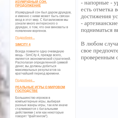
- напорные - 
ИЗУМРУДНЫЙ СОН.
ПРОДОЛЖЕНИЕ
есть отметка 
Изумрудный сон был даром друидов,
достижения ус
и именно с ними может быть связан
вход в этот мир. С Катаклизмом мы
- артезиански
узнали много интересного о
друидах, о том, что они виноваты в
подниматься в
появлении воргенов.
Подробнее...
В любом случа
SIMCITY 4
свое предпочт
Всегда помните одну очевидную
вещь - SimCity 4, прежде всего,
проверенным 
является экономической стратегией.
Располагая определенной суммой
денег, вы должны добиться
максимальных результатов за
кратчайший период времени.
Подробнее...
РЕАЛЬНЫЕ ИГРЫ О МИРОВОМ
ГОСПОДСТВЕ
Большинство игроков в
компьютерные игры, выбирая
разные жанры игры, так или иначе
сталкиваются с батальными
действиями ( или как некоторые
говорят "файтингом").