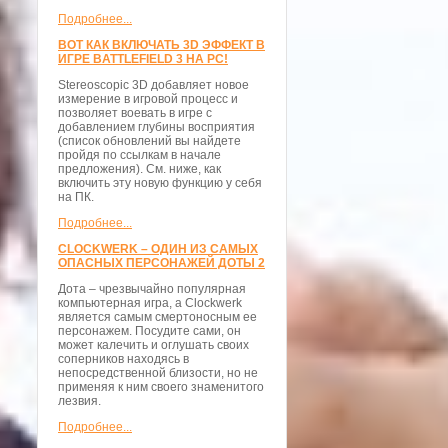
Подробнее...
ВОТ КАК ВКЛЮЧАТЬ 3D ЭФФЕКТ В
ИГРЕ BATTLEFIELD 3 НА PC!
Stereoscopic 3D добавляет новое
измерение в игровой процесс и
позволяет воевать в игре с
добавлением глубины восприятия
(список обновлений вы найдете
пройдя по ссылкам в начале
предложения). См. ниже, как
включить эту новую функцию у себя
на ПК.
Подробнее...
CLOCKWERK – ОДИН ИЗ САМЫХ
ОПАСНЫХ ПЕРСОНАЖЕЙ ДОТЫ 2
Дота – чрезвычайно популярная
компьютерная игра, а Clockwerk
является самым смертоносным ее
персонажем. Посудите сами, он
может калечить и оглушать своих
соперников находясь в
непосредственной близости, но не
применяя к ним своего знаменитого
лезвия.
Подробнее...