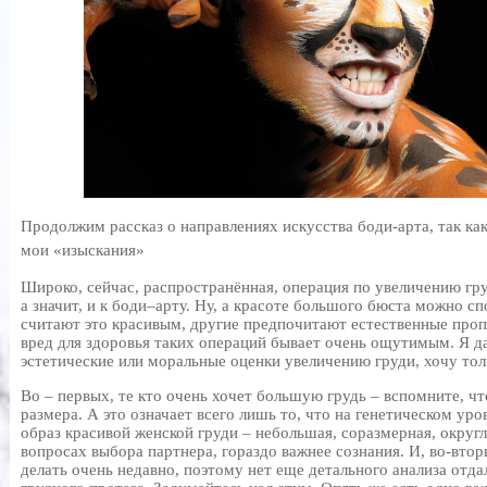
Продолжим рассказ о направлениях искусства боди-арта, так как
мои «изыскания»
Широко, сейчас, распространённая, операция по увеличению гр
а значит, и к боди–арту. Ну, а красоте большого бюста можно с
считают это красивым, другие предпочитают естественные проп
вред для здоровья таких операций бывает очень ощутимым. Я да
эстетические или моральные оценки увеличению груди, хочу толь
Во – первых, те кто очень хочет большую грудь – вспомните, ч
размера. А это означает всего лишь то, что на генетическом ур
образ красивой женской груди – небольшая, соразмерная, округ
вопросах выбора партнера, гораздо важнее сознания. И, во-вто
делать очень недавно, поэтому нет еще детального анализа отд