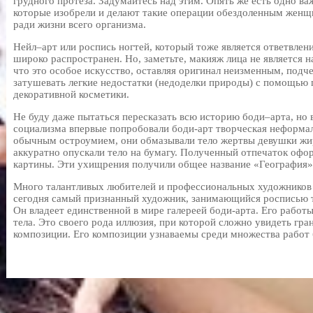
грудного протеза. Задумайтесь над этим. Опять же есть одно ва
которые изобрели и делают такие операции обездоленным женщ
ради жизни всего организма.
Нейл–арт или роспись ногтей, который тоже является ответвлен
широко распространен. Но, заметьте, макияж лица не является 
что это особое искусство, оставляя оригинал неизменным, подч
затушевать легкие недостатки (недоделки природы) с помощью 
декоративной косметики.
Не буду даже пытаться пересказать всю историю боди–арта, но 
социализма впервые попробовали боди-арт творческая неформа
обычным остроумием, они обмазывали тело жертвы девушки ж
аккуратно опускали тело на бумагу. Полученный отпечаток офо
картины. Эти ухищрения получили общее название «География»
Много талантливых любителей и профессиональных художников 
сегодня самый признанный художник, занимающийся росписью те
Он владеет единственной в мире галереей боди-арта. Его работы
тела. Это своего рода иллюзия, при которой сложно увидеть гр
композиции. Его композиции узнаваемы среди множества работ 