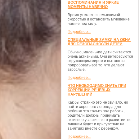
ВОСПОМИНАНИЯ И ЯРКИЕ
МОМЕНТЫ НАВЕЧНО
Время утекает с немыслимой
скоростью и остановить мгновение
нам не под силу.
Подробнее...
СПЕЦИАЛЬНЫЕ ЗАМКИ НА ОКНА
ДЛЯ БЕЗОПАСНОСТИ ДЕТЕЙ
Обычно, маленькие дети считаются
очень активными. Они интересуются
окружающим миром и пытаются
попробовать всё то, что делают
взрослые.
Подробнее...
ЧТО НЕОБХОДИМО ЗНАТЬ ПРИ
КОРРЕКЦИИ РЕЧЕВЫХ
НАРУШЕНИЙ
Как бы странно это не звучало, но
найти хорошего логопеда для
ребенка это только пол работы,
родители должны принимать
активное участие в его развитии, не
лишним будет и присутствие на
занятиях вместе с ребенком.
Подробнее...