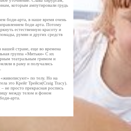
жное уточнение. Слава хирургам,
инам, которым ампутировали грудь
ием боди-арта, в наше время очень
направлением боди арта. Потому
еркнуть естественную красоту и
помады, румян и других средств
в нашей стране, еще во времена
льная группа «Митьки» С их
ирным театральным гримом и
рмляли в раму и получались
.
«живописуют» по телу. Но на
ла это Крейг Трейси(Craig Tracy).
 – не просто прекрасная роспись
аницу между телом и фоном
боди-арта.