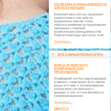
КОСМЕТИКА И ПРИНАДЛЕЖНОСТИ
ДЛЯ ВСЕХ ЖЕНЩИН
Компания atica.com.ua, предлагает
покупателям и тем, кому не
безразлично чувство стиля,
обратить внимание на предложения
связанные с покупкой,
косметических принадлежностей.
Покупателям будут доступны: гели
Подробнее...
ВСЁ О КМПЬЮТЕРНЫХ ИГРАХ
WORLD OF WARCRAFT.
ИЗУМРУДНЫЙ СОН.
ПРОДОЛЖЕНИЕ
Изумрудный сон был даром друидов,
и именно с ними может быть связан
вход в этот мир. С Катаклизмом мы
узнали много интересного о
друидах, о том, что они виноваты в
появлении воргенов.
Подробнее...
SIMCITY 4