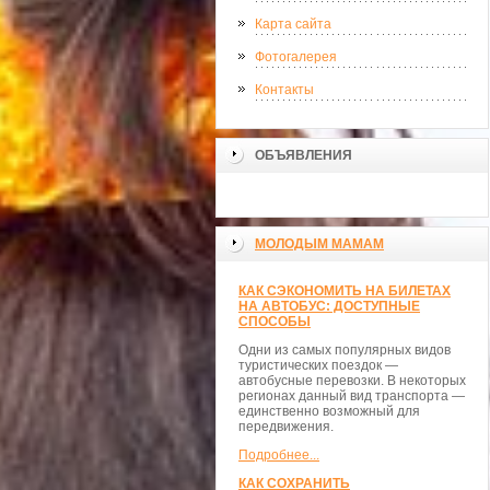
Карта сайта
Фотогалерея
Контакты
ОБЪЯВЛЕНИЯ
МОЛОДЫМ МАМАМ
КАК СЭКОНОМИТЬ НА БИЛЕТАХ
НА АВТОБУС: ДОСТУПНЫЕ
СПОСОБЫ
Одни из самых популярных видов
туристических поездок —
автобусные перевозки. В некоторых
регионах данный вид транспорта —
единственно возможный для
передвижения.
Подробнее...
КАК СОХРАНИТЬ