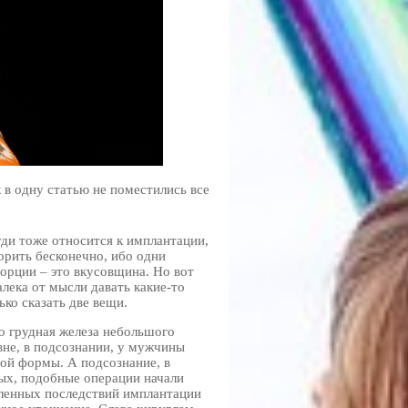
 в одну статью не поместились все
уди тоже относится к имплантации,
порить бесконечно, ибо одни
орции – это вкусовщина. Но вот
лека от мысли давать какие-то
ко сказать две вещи.
то грудная железа небольшого
овне, в подсознании, у мужчины
лой формы. А подсознание, в
рых, подобные операции начали
аленных последствий имплантации