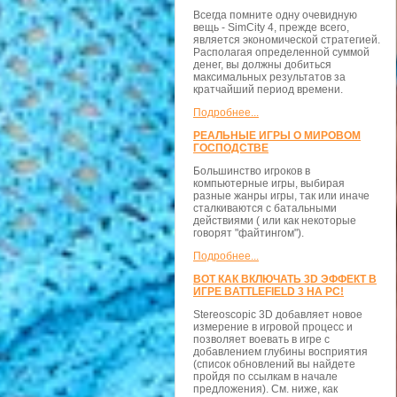
Всегда помните одну очевидную
вещь - SimCity 4, прежде всего,
является экономической стратегией.
Располагая определенной суммой
денег, вы должны добиться
максимальных результатов за
кратчайший период времени.
Подробнее...
РЕАЛЬНЫЕ ИГРЫ О МИРОВОМ
ГОСПОДСТВЕ
Большинство игроков в
компьютерные игры, выбирая
разные жанры игры, так или иначе
сталкиваются с батальными
действиями ( или как некоторые
говорят "файтингом").
Подробнее...
ВОТ КАК ВКЛЮЧАТЬ 3D ЭФФЕКТ В
ИГРЕ BATTLEFIELD 3 НА PC!
Stereoscopic 3D добавляет новое
измерение в игровой процесс и
позволяет воевать в игре с
добавлением глубины восприятия
(список обновлений вы найдете
пройдя по ссылкам в начале
предложения). См. ниже, как