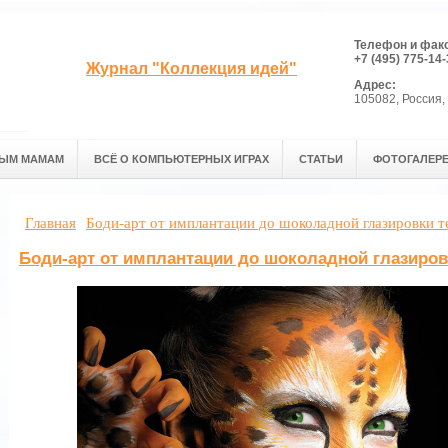
Телефон и фак
+7 (495) 775-14-
Журнал "Коллекция идей"
Адрес:
105082, Россия, 
ЫМ МАМАМ
ВСЁ О КОМПЬЮТЕРНЫХ ИГРАХ
СТАТЬИ
ФОТОГАЛЕР
Главная
Боди-арт от имплантации до шоколадной глазировки т
Боди-арт от имплантации до шоколадной глазиров