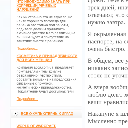
ЧТО НЕОБХОДИМО ЗНАТЬ ПРИ
КОРРЕКЦИИ РЕЧЕВЫХ
трех дней, ин
НАРУШЕНИЙ
отвечают, что 
Как бы странно это не звучало, но
нужно завтра.
найти хорошего логопеда для
ребенка это только пол работы,
родители должны принимать
Я окрыленная 
активное участие в его развитии, не
лишним будет и присутствие на
паспорте, на 
занятиях вместе с ребенком.
очень быстро.
Подробнее...
КОСМЕТИКА И ПРИНАДЛЕЖНОСТИ
В общем, все 
ДЛЯ ВСЕХ ЖЕНЩИН
никаких запис
Компания atica.com.ua, предлагает
покупателям и тем, кому не
столе не уточ
безразлично чувство стиля,
обратить внимание на предложения
связанные с покупкой,
А вчера вообщ
косметических принадлежностей.
Покупателям будут доступны: гели
люблю долго х
Подробнее...
вещи нравилис
Накануне я шл
ВСЁ О КМПЬЮТЕРНЫХ ИГРАХ
Мысленно пред
WORLD OF WARCRAFT.