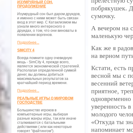
прелестную су
ИЗУМРУДНЫЙ СОН.
ПРОДОЛЖЕНИЕ
побрякушек. Д
Изумрудный сон был даром друидов,
сумочку.
и именно с ними может быть связан
вход в этот мир. С Катаклизмом мы
узнали много интересного о
А вечером на 
друидах, о том, что они виноваты в
маленькую че
появлении воргенов.
Подробнее...
Как же я радо
SIMCITY 4
на верном пут
Всегда помните одну очевидную
вещь - SimCity 4, прежде всего,
является экономической стратегией.
Кстати, есть 
Располагая определенной суммой
весной мы с п
денег, вы должны добиться
максимальных результатов за
весенний ветер
кратчайший период времени.
приятное, тре
Подробнее...
одновременно 
РЕАЛЬНЫЕ ИГРЫ О МИРОВОМ
ГОСПОДСТВЕ
уверенность в
Большинство игроков в
молодого чело
компьютерные игры, выбирая
разные жанры игры, так или иначе
«Откуда ты зн
сталкиваются с батальными
действиями ( или как некоторые
напоминает мой
говорят "файтингом").