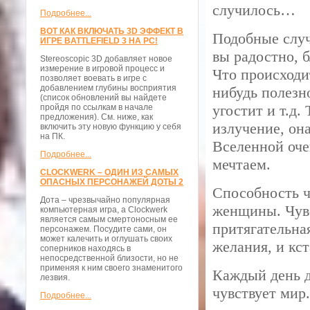
случилось…
Подробнее...
ВОТ КАК ВКЛЮЧАТЬ 3D ЭФФЕКТ В
Подобные случ
ИГРЕ BATTLEFIELD 3 НА PC!
вы радостно, 
Stereoscopic 3D добавляет новое
измерение в игровой процесс и
Что происходит
позволяет воевать в игре с
добавлением глубины восприятия
нибудь полезно
(список обновлений вы найдете
угостит и т.д.
пройдя по ссылкам в начале
предложения). См. ниже, как
излучение, он
включить эту новую функцию у себя
на ПК.
Вселенной оче
Подробнее...
мечтаем.
CLOCKWERK – ОДИН ИЗ САМЫХ
ОПАСНЫХ ПЕРСОНАЖЕЙ ДОТЫ 2
Способность ч
Дота – чрезвычайно популярная
женщины. Чувс
компьютерная игра, а Clockwerk
является самым смертоносным ее
притягательна
персонажем. Посудите сами, он
может калечить и оглушать своих
желания, и кс
соперников находясь в
непосредственной близости, но не
применяя к ним своего знаменитого
Каждый день д
лезвия.
чувствует мир.
Подробнее...