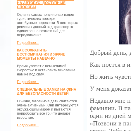
НА АВТОБУС: ДОСТУПНЫЕ
СПОСОБЫ
Одни из самых популярных видов
туристических поездок —
автобусные перевозки. В некоторых
регионах данный вид транспорта —
единственно возможный для
передвижения.
Подробнее...
КАК СОХРАНИТЬ
Добрый день, 
ВОСПОМИНАНИЯ И ЯРКИЕ
МОМЕНТЫ НАВЕЧНО
Как поется в и
Время утекает с немыслимой
скоростью и остановить мгновение
нам не под силу.
Но жить чув
Подробнее...
У меня доказа
СПЕЦИАЛЬНЫЕ ЗАМКИ НА ОКНА
ДЛЯ БЕЗОПАСНОСТИ ДЕТЕЙ
Недавно мне н
Обычно, маленькие дети считаются
очень активными. Они интересуются
фамилии. В пас
окружающим миром и пытаются
попробовать всё то, что делают
один из дней 
взрослые.
«Позвони в па
Подробнее...
сроки. Тебе в