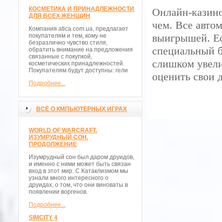
КОСМЕТИКА И ПРИНАДЛЕЖНОСТИ
Онлайн-казино
ДЛЯ ВСЕХ ЖЕНЩИН
чем. Все авто
Компания atica.com.ua, предлагает
выигрышей. Ес
покупателям и тем, кому не
безразлично чувство стиля,
специальный б
обратить внимание на предложения
связанные с покупкой,
слишком увели
косметических принадлежностей.
Покупателям будут доступны: гели
оценить свои 
Подробнее...
ВСЁ О КМПЬЮТЕРНЫХ ИГРАХ
WORLD OF WARCRAFT.
ИЗУМРУДНЫЙ СОН.
ПРОДОЛЖЕНИЕ
Изумрудный сон был даром друидов,
и именно с ними может быть связан
вход в этот мир. С Катаклизмом мы
узнали много интересного о
друидах, о том, что они виноваты в
появлении воргенов.
Подробнее...
SIMCITY 4