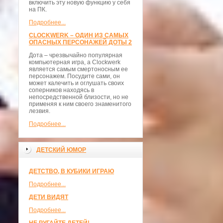
включить эту новую функцию у себя
на ПК.
Подробнее...
CLOCKWERK – ОДИН ИЗ САМЫХ
ОПАСНЫХ ПЕРСОНАЖЕЙ ДОТЫ 2
Дота – чрезвычайно популярная
компьютерная игра, а Clockwerk
является самым смертоносным ее
персонажем. Посудите сами, он
может калечить и оглушать своих
соперников находясь в
непосредственной близости, но не
применяя к ним своего знаменитого
лезвия.
Подробнее...
ДЕТСКИЙ ЮМОР
ДЕТСТВО, В КУБИКИ ИГРАЮ
Подробнее...
ДЕТИ ВИДЯТ
Подробнее...