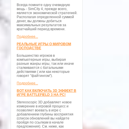
Всегда помните одну очевидную
вещь - SimCity 4, прежде всего,
является экономической стратегией.
Располагая определенной суммой
денег, вы должны добиться
максимальных результатов за
кратчайший период времени.
Подробнее...
РЕАЛЬНЫЕ ИГРЫ О МИРОВОМ
ГОСПОДСТВЕ
Большинство игроков в
компьютерные игры, выбирая
разные жанры игры, так или иначе
сталкиваются с батальными
действиями ( или как некоторые
говорят "файтингом").
Подробнее...
ВОТ КАК ВКЛЮЧАТЬ 3D ЭФФЕКТ В
ИГРЕ BATTLEFIELD 3 НА PC!
Stereoscopic 3D добавляет новое
измерение в игровой процесс и
позволяет воевать в игре с
добавлением глубины восприятия
(список обновлений вы найдете
пройдя по ссылкам в начале
предложения). См. ниже, как