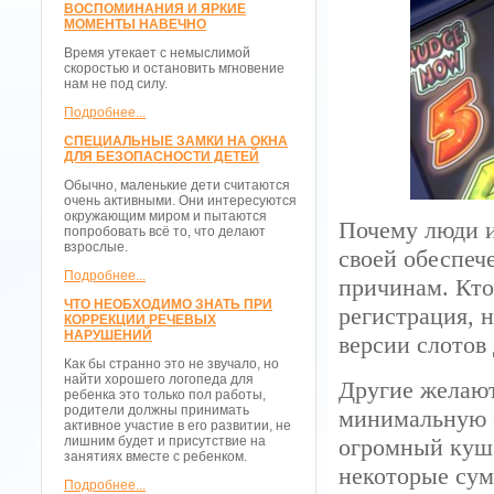
ВОСПОМИНАНИЯ И ЯРКИЕ
МОМЕНТЫ НАВЕЧНО
Время утекает с немыслимой
скоростью и остановить мгновение
нам не под силу.
Подробнее...
СПЕЦИАЛЬНЫЕ ЗАМКИ НА ОКНА
ДЛЯ БЕЗОПАСНОСТИ ДЕТЕЙ
Обычно, маленькие дети считаются
очень активными. Они интересуются
окружающим миром и пытаются
Почему люди и
попробовать всё то, что делают
взрослые.
своей обеспеч
Подробнее...
причинам. Кто
ЧТО НЕОБХОДИМО ЗНАТЬ ПРИ
регистрация, н
КОРРЕКЦИИ РЕЧЕВЫХ
НАРУШЕНИЙ
версии слотов
Как бы странно это не звучало, но
найти хорошего логопеда для
Другие желают
ребенка это только пол работы,
родители должны принимать
минимальную с
активное участие в его развитии, не
лишним будет и присутствие на
огромный куш.
занятиях вместе с ребенком.
некоторые сум
Подробнее...