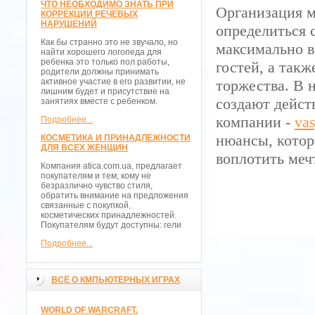
ЧТО НЕОБХОДИМО ЗНАТЬ ПРИ
Организация м
КОРРЕКЦИИ РЕЧЕВЫХ
НАРУШЕНИЙ
определиться 
Как бы странно это не звучало, но
максимально в
найти хорошего логопеда для
ребенка это только пол работы,
гостей, а так
родители должны принимать
активное участие в его развитии, не
торжества. В 
лишним будет и присутствие на
создают дейст
занятиях вместе с ребенком.
компании -
vas
Подробнее...
нюансы, котор
КОСМЕТИКА И ПРИНАДЛЕЖНОСТИ
ДЛЯ ВСЕХ ЖЕНЩИН
воплотить меч
Компания atica.com.ua, предлагает
покупателям и тем, кому не
безразлично чувство стиля,
обратить внимание на предложения
связанные с покупкой,
косметических принадлежностей.
Покупателям будут доступны: гели
Подробнее...
ВСЁ О КМПЬЮТЕРНЫХ ИГРАХ
WORLD OF WARCRAFT.