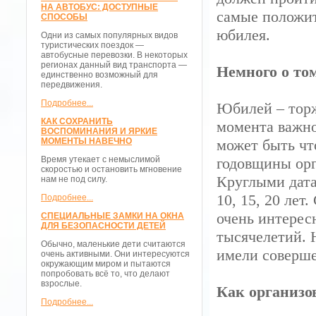
НА АВТОБУС: ДОСТУПНЫЕ
самые положит
СПОСОБЫ
юбилея.
Одни из самых популярных видов
туристических поездок —
автобусные перевозки. В некоторых
регионах данный вид транспорта —
Немного о то
единственно возможный для
передвижения.
Подробнее...
Юбилей – торж
КАК СОХРАНИТЬ
момента важно
ВОСПОМИНАНИЯ И ЯРКИЕ
МОМЕНТЫ НАВЕЧНО
может быть чт
Время утекает с немыслимой
годовщины орг
скоростью и остановить мгновение
Круглыми датам
нам не под силу.
10, 15, 20 лет
Подробнее...
очень интерес
СПЕЦИАЛЬНЫЕ ЗАМКИ НА ОКНА
ДЛЯ БЕЗОПАСНОСТИ ДЕТЕЙ
тысячелетий. 
Обычно, маленькие дети считаются
имели соверше
очень активными. Они интересуются
окружающим миром и пытаются
попробовать всё то, что делают
взрослые.
Как организо
Подробнее...