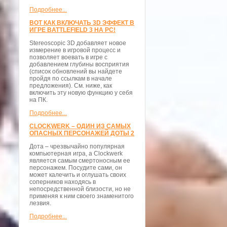
Подробнее...
ВОТ КАК ВКЛЮЧАТЬ 3D ЭФФЕКТ В
ИГРЕ BATTLEFIELD 3 НА PC!
Stereoscopic 3D добавляет новое
измерение в игровой процесс и
позволяет воевать в игре с
добавлением глубины восприятия
(список обновлений вы найдете
пройдя по ссылкам в начале
предложения). См. ниже, как
включить эту новую функцию у себя
на ПК.
Подробнее...
CLOCKWERK – ОДИН ИЗ САМЫХ
ОПАСНЫХ ПЕРСОНАЖЕЙ ДОТЫ 2
Дота – чрезвычайно популярная
компьютерная игра, а Clockwerk
является самым смертоносным ее
персонажем. Посудите сами, он
может калечить и оглушать своих
соперников находясь в
непосредственной близости, но не
применяя к ним своего знаменитого
лезвия.
Подробнее...