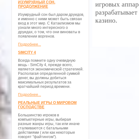
ИЗУМРУДНЫЙ СОН.
игровых аппар
ПРОДОЛЖЕНИЕ
разрабатывает
Изумрудный сон был даром друидов,
казино.
и именно с ними может быть связан
вход в этот мир. С Катаклизмом мы
узнали много интересного о
друидах, о том, что они виноваты в
появлении воргенов.
Подробнее...
SIMCITY 4
Всегда помните одну очевидную
вещь - SimCity 4, прежде всего,
является экономической стратегией.
Располагая определенной суммой
денег, вы должны добиться
максимальных результатов за
кратчайший период времени.
Подробнее...
РЕАЛЬНЫЕ ИГРЫ О МИРОВОМ
ГОСПОДСТВЕ
Большинство игроков в
компьютерные игры, выбирая
разные жанры игры, так или иначе
сталкиваются с батальными
действиями ( или как некоторые
говорят "файтингом").