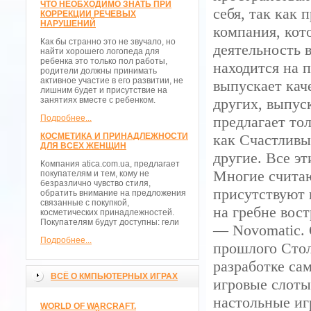
ЧТО НЕОБХОДИМО ЗНАТЬ ПРИ
себя, так как
КОРРЕКЦИИ РЕЧЕВЫХ
НАРУШЕНИЙ
компания, кот
Как бы странно это не звучало, но
деятельность 
найти хорошего логопеда для
ребенка это только пол работы,
находится на 
родители должны принимать
активное участие в его развитии, не
выпускает кач
лишним будет и присутствие на
занятиях вместе с ребенком.
других, выпу
Подробнее...
предлагает то
КОСМЕТИКА И ПРИНАДЛЕЖНОСТИ
как Счастливы
ДЛЯ ВСЕХ ЖЕНЩИН
другие. Все э
Компания atica.com.ua, предлагает
Многие считаю
покупателям и тем, кому не
безразлично чувство стиля,
присутствуют 
обратить внимание на предложения
связанные с покупкой,
на гребне вос
косметических принадлежностей.
Покупателям будут доступны: гели
— Novomatic. 
Подробнее...
прошлого Стол
разработке са
ВСЁ О КМПЬЮТЕРНЫХ ИГРАХ
игровые слоты,
настольные иг
WORLD OF WARCRAFT.