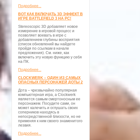
Подробнее...
ВОТ КАК ВКЛЮЧАТЬ 3D ЭФФЕКТ В
ИГРЕ BATTLEFIELD 3 НА PC!
Stereoscopic 3D добавляет новое
измерение в игровой процесс и
позволяет воевать в игре с
добавлением глубины восприятия
(список обновлений вы найдете
пройдя по ссылкам в начале
предложения). См. ниже, как
включить эту новую функцию у себя
на ПК.
Подробнее...
CLOCKWERK – ОДИН ИЗ САМЫХ
ОПАСНЫХ ПЕРСОНАЖЕЙ ДОТЫ 2
Дота – чрезвычайно популярная
компьютерная игра, а Clockwerk
является самым смертоносным ее
персонажем. Посудите сами, он
может калечить и оглушать своих
соперников находясь в
непосредственной близости, но не
применяя к ним своего знаменитого
лезвия.
Подробнее...