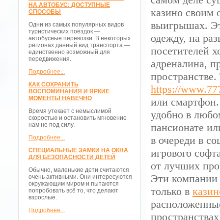
НА АВТОБУС: ДОСТУПНЫЕ
казино своим 
СПОСОБЫ
выигрышах. Эт
Одни из самых популярных видов
туристических поездок —
одежду, на раз
автобусные перевозки. В некоторых
регионах данный вид транспорта —
посетителей х
единственно возможный для
передвижения.
адреналина, п
Подробнее...
пространстве. 
КАК СОХРАНИТЬ
https://www.77
ВОСПОМИНАНИЯ И ЯРКИЕ
МОМЕНТЫ НАВЕЧНО
или смартфон.
Время утекает с немыслимой
удобно в любо
скоростью и остановить мгновение
нам не под силу.
пансионате или
Подробнее...
в очереди в с
СПЕЦИАЛЬНЫЕ ЗАМКИ НА ОКНА
игрового софт
ДЛЯ БЕЗОПАСНОСТИ ДЕТЕЙ
от лучших прои
Обычно, маленькие дети считаются
Эти компании 
очень активными. Они интересуются
окружающим миром и пытаются
только в
казин
попробовать всё то, что делают
взрослые.
расположенные
Подробнее...
пространствах