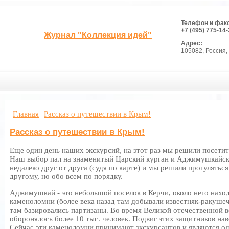
Телефон и фак
+7 (495) 775-14-
Журнал "Коллекция идей"
Адрес:
105082, Россия, 
Главная
Рассказ о путешествии в Крым!
Рассказ о путешествии в Крым!
Еще один день наших экскурсий, на этот раз мы решили посети
Наш выбор пал на знаменитый Царский курган и Аджимушкайск
недалеко друг от друга (судя по карте) и мы решили прогулятьс
другому, но обо всем по порядку.
Аджимушкай - это небольшой поселок в Керчи, около него нах
каменоломни (более века назад там добывали известняк-ракуше
там базировались партизаны. Во время Великой отечественной 
оборонялось более 10 тыс. человек. Подвиг этих защитников на
Сейчас эти каменоломни принимают экскурсантов и являются 