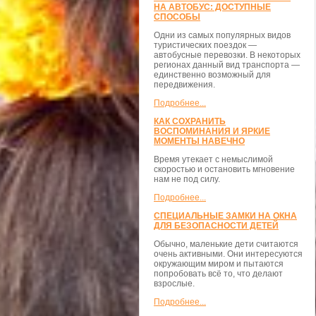
НА АВТОБУС: ДОСТУПНЫЕ
СПОСОБЫ
Одни из самых популярных видов
туристических поездок —
автобусные перевозки. В некоторых
регионах данный вид транспорта —
единственно возможный для
передвижения.
Подробнее...
КАК СОХРАНИТЬ
ВОСПОМИНАНИЯ И ЯРКИЕ
МОМЕНТЫ НАВЕЧНО
Время утекает с немыслимой
скоростью и остановить мгновение
нам не под силу.
Подробнее...
СПЕЦИАЛЬНЫЕ ЗАМКИ НА ОКНА
ДЛЯ БЕЗОПАСНОСТИ ДЕТЕЙ
Обычно, маленькие дети считаются
очень активными. Они интересуются
окружающим миром и пытаются
попробовать всё то, что делают
взрослые.
Подробнее...