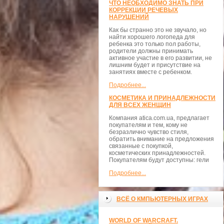
ЧТО НЕОБХОДИМО ЗНАТЬ ПРИ
КОРРЕКЦИИ РЕЧЕВЫХ
НАРУШЕНИЙ
Как бы странно это не звучало, но
найти хорошего логопеда для
ребенка это только пол работы,
родители должны принимать
активное участие в его развитии, не
лишним будет и присутствие на
занятиях вместе с ребенком.
Подробнее...
КОСМЕТИКА И ПРИНАДЛЕЖНОСТИ
ДЛЯ ВСЕХ ЖЕНЩИН
Компания atica.com.ua, предлагает
покупателям и тем, кому не
безразлично чувство стиля,
обратить внимание на предложения
связанные с покупкой,
косметических принадлежностей.
Покупателям будут доступны: гели
Подробнее...
ВСЁ О КМПЬЮТЕРНЫХ ИГРАХ
WORLD OF WARCRAFT.