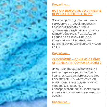
Подробнее...
ВОТ КАК ВКЛЮЧАТЬ 3D ЭФФЕКТ В
ИГРЕ BATTLEFIELD 3 НА PC!
Stereoscopic 3D добавляет новое
измерение в игровой процесс и
позволяет воевать в игре с
добавлением глубины восприятия
(список обновлений вы найдете
пройдя по ссылкам в начале
предложения). См. ниже, как
включить эту новую функцию у себя
на ПК.
Подробнее...
CLOCKWERK – ОДИН ИЗ САМЫХ
ОПАСНЫХ ПЕРСОНАЖЕЙ ДОТЫ 2
Дота – чрезвычайно популярная
компьютерная игра, а Clockwerk
является самым смертоносным ее
персонажем. Посудите сами, он
может калечить и оглушать своих
соперников находясь в
непосредственной близости, но не
применяя к ним своего знаменитого
лезвия.
Подробнее...