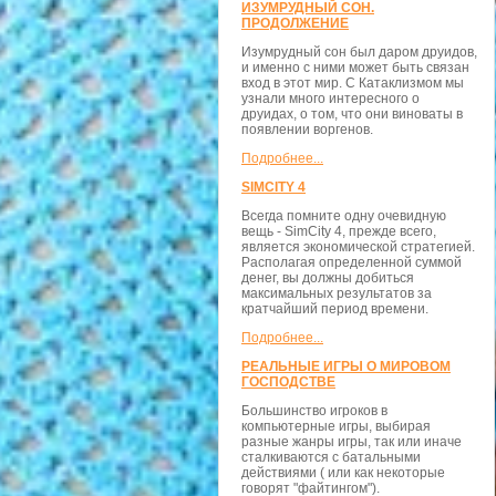
ИЗУМРУДНЫЙ СОН.
ПРОДОЛЖЕНИЕ
Изумрудный сон был даром друидов,
и именно с ними может быть связан
вход в этот мир. С Катаклизмом мы
узнали много интересного о
друидах, о том, что они виноваты в
появлении воргенов.
Подробнее...
SIMCITY 4
Всегда помните одну очевидную
вещь - SimCity 4, прежде всего,
является экономической стратегией.
Располагая определенной суммой
денег, вы должны добиться
максимальных результатов за
кратчайший период времени.
Подробнее...
РЕАЛЬНЫЕ ИГРЫ О МИРОВОМ
ГОСПОДСТВЕ
Большинство игроков в
компьютерные игры, выбирая
разные жанры игры, так или иначе
сталкиваются с батальными
действиями ( или как некоторые
говорят "файтингом").