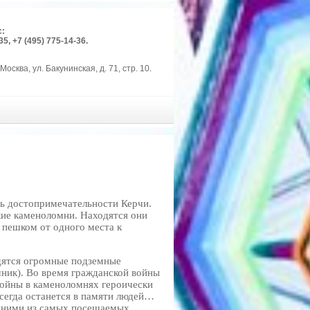
с:
35, +7 (495) 775-14-36.
Москва, ул. Бакунинская, д. 71, стр. 10.
ть достопримечательности Керчи.
ие каменоломни. Находятся они
я пешком от одного места к
одятся огромные подземные
чник). Во время гражданской войны
войны в каменоломнях героически
всегда останется в памяти людей…
одними из самых посещаемых