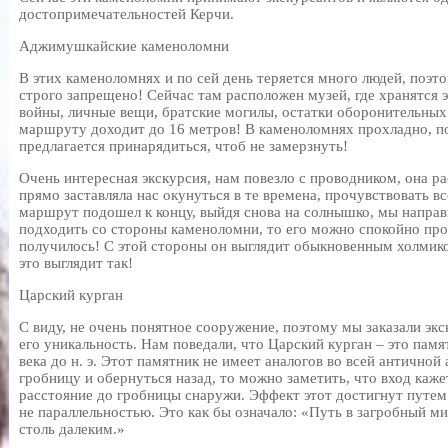
достопримечательностей Керчи.
Аджимушкайские каменоломни
В этих каменоломнях и по сей день теряется много людей, поэт
строго запрещено! Сейчас там расположен музей, где хранятся 
войны, личные вещи, братские могилы, остатки оборонительных 
маршруту доходит до 16 метров! В каменоломнях прохладно, п
предлагается принарядиться, чтоб не замерзнуть!
Очень интересная экскурсия, нам повезло с проводником, она р
прямо заставляла нас окунуться в те времена, прочувствовать в
маршрут подошел к концу, выйдя снова на солнышко, мы направ
подходить со стороны каменоломни, то его можно спокойно пройт
получилось! С этой стороны он выглядит обыкновенным холмико
это выглядит так!
Царский курган
С виду, не очень понятное сооружение, поэтому мы заказали эк
его уникальность. Нам поведали, что Царский курган – это пам
века до н. э. Этот памятник не имеет аналогов во всей античной
гробницу и обернуться назад, то можно заметить, что вход каже
расстояние до гробницы снаружи. Эффект этот достигнут путем
не параллельностью. Это как бы означало: «Путь в загробный ми
столь далеким.»