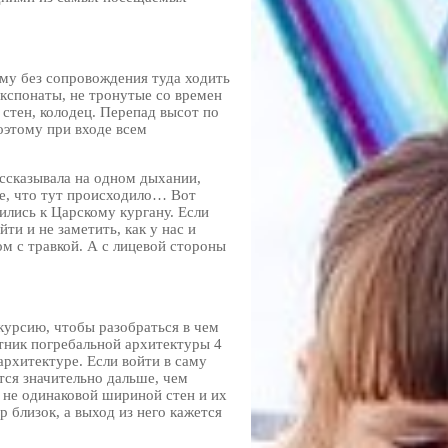
ому без сопровождения туда ходить
экспонаты, не тронутые со времен
стен, колодец. Перепад высот по
оэтому при входе всем
ассказывала на одном дыхании,
се, что тут происходило… Вот
ились к Царскому кургану. Если
и и не заметить, как у нас и
м с травкой. А с лицевой стороны
скурсию, чтобы разобраться в чем
ятник погребальной архитектуры 4
 архитектуре. Если войти в саму
тся значительно дальше, чем
 не одинаковой шириной стен и их
р близок, а выход из него кажется