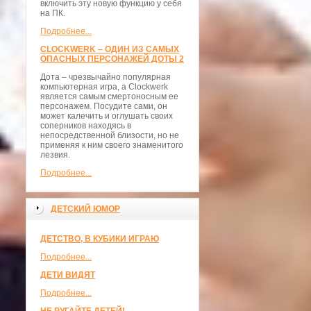
включить эту новую функцию у себя
на ПК.
Подробнее...
CLOCKWERK – ОДИН ИЗ САМЫХ
ОПАСНЫХ ПЕРСОНАЖЕЙ ДОТЫ 2
Дота – чрезвычайно популярная
компьютерная игра, а Clockwerk
является самым смертоносным ее
персонажем. Посудите сами, он
может калечить и оглушать своих
соперников находясь в
непосредственной близости, но не
применяя к ним своего знаменитого
лезвия.
Подробнее...
ДЕТСКИЙ ЮМОР
ДЕТСТВО, В КУБИКИ ИГРАЮ
Подробнее...
ДЕТИ ВИДЯТ
Подробнее...