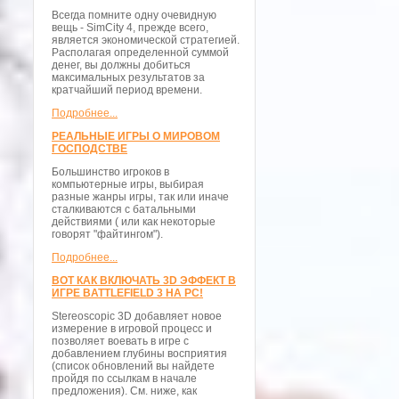
Всегда помните одну очевидную
вещь - SimCity 4, прежде всего,
является экономической стратегией.
Располагая определенной суммой
денег, вы должны добиться
максимальных результатов за
кратчайший период времени.
Подробнее...
РЕАЛЬНЫЕ ИГРЫ О МИРОВОМ
ГОСПОДСТВЕ
Большинство игроков в
компьютерные игры, выбирая
разные жанры игры, так или иначе
сталкиваются с батальными
действиями ( или как некоторые
говорят "файтингом").
Подробнее...
ВОТ КАК ВКЛЮЧАТЬ 3D ЭФФЕКТ В
ИГРЕ BATTLEFIELD 3 НА PC!
Stereoscopic 3D добавляет новое
измерение в игровой процесс и
позволяет воевать в игре с
добавлением глубины восприятия
(список обновлений вы найдете
пройдя по ссылкам в начале
предложения). См. ниже, как