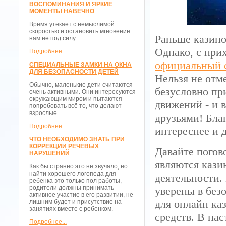
ВОСПОМИНАНИЯ И ЯРКИЕ
МОМЕНТЫ НАВЕЧНО
Время утекает с немыслимой
скоростью и остановить мгновение
Раньше казино
нам не под силу.
Однако, с при
Подробнее...
официальный 
СПЕЦИАЛЬНЫЕ ЗАМКИ НА ОКНА
ДЛЯ БЕЗОПАСНОСТИ ДЕТЕЙ
Нельзя не отм
Обычно, маленькие дети считаются
безусловно пр
очень активными. Они интересуются
окружающим миром и пытаются
движений - и в
попробовать всё то, что делают
взрослые.
друзьями! Бла
Подробнее...
интереснее и 
ЧТО НЕОБХОДИМО ЗНАТЬ ПРИ
КОРРЕКЦИИ РЕЧЕВЫХ
Давайте погов
НАРУШЕНИЙ
являются кази
Как бы странно это не звучало, но
найти хорошего логопеда для
деятельности.
ребенка это только пол работы,
родители должны принимать
уверены в без
активное участие в его развитии, не
для онлайн ка
лишним будет и присутствие на
занятиях вместе с ребенком.
средств. В на
Подробнее...