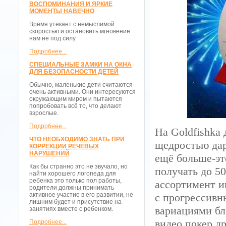
ВОСПОМИНАНИЯ И ЯРКИЕ
МОМЕНТЫ НАВЕЧНО
Время утекает с немыслимой
скоростью и остановить мгновение
нам не под силу.
Подробнее...
СПЕЦИАЛЬНЫЕ ЗАМКИ НА ОКНА
ДЛЯ БЕЗОПАСНОСТИ ДЕТЕЙ
Обычно, маленькие дети считаются
очень активными. Они интересуются
окружающим миром и пытаются
попробовать всё то, что делают
взрослые.
Подробнее...
На Goldfishka 
ЧТО НЕОБХОДИМО ЗНАТЬ ПРИ
щедростью дар
КОРРЕКЦИИ РЕЧЕВЫХ
НАРУШЕНИЙ
ещё больше-эт
Как бы странно это не звучало, но
получать до 5
найти хорошего логопеда для
ребенка это только пол работы,
ассортимент и
родители должны принимать
активное участие в его развитии, не
с прогрессивн
лишним будет и присутствие на
вариациями блэ
занятиях вместе с ребенком.
видео покер,д
Подробнее...