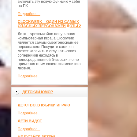
включить эту новую функцию у себя
на ПК.
Подробнее...
CLOCKWERK – ОДИН ИЗ САМЫХ
ОПАСНЫХ ПЕРСОНАЖЕЙ ДОТЫ 2
Дота – чрезвычайно популярная
компьютерная игра, а Clockwerk
является самым смертоносным ее
персонажем. Посудите сами, он
может калечить и оглушать своих
соперников находясь в
непосредственной близости, но не
применяя к ним своего знаменитого
лезвия.
Подробнее...
ДЕТСКИЙ ЮМОР
ДЕТСТВО, В КУБИКИ ИГРАЮ
Подробнее...
ДЕТИ ВИДЯТ
Подробнее...