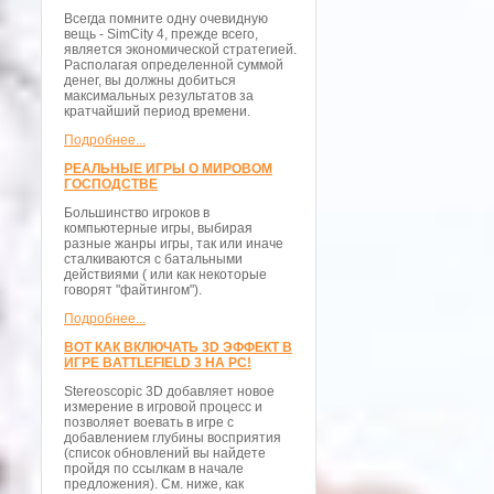
Всегда помните одну очевидную
вещь - SimCity 4, прежде всего,
является экономической стратегией.
Располагая определенной суммой
денег, вы должны добиться
максимальных результатов за
кратчайший период времени.
Подробнее...
РЕАЛЬНЫЕ ИГРЫ О МИРОВОМ
ГОСПОДСТВЕ
Большинство игроков в
компьютерные игры, выбирая
разные жанры игры, так или иначе
сталкиваются с батальными
действиями ( или как некоторые
говорят "файтингом").
Подробнее...
ВОТ КАК ВКЛЮЧАТЬ 3D ЭФФЕКТ В
ИГРЕ BATTLEFIELD 3 НА PC!
Stereoscopic 3D добавляет новое
измерение в игровой процесс и
позволяет воевать в игре с
добавлением глубины восприятия
(список обновлений вы найдете
пройдя по ссылкам в начале
предложения). См. ниже, как