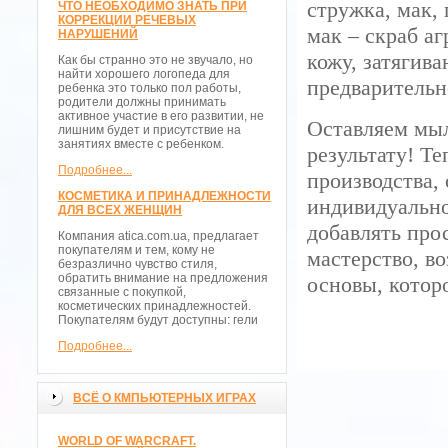
стружка, мак,
ЧТО НЕОБХОДИМО ЗНАТЬ ПРИ
КОРРЕКЦИИ РЕЧЕВЫХ
мак – скраб а
НАРУШЕНИЙ
кожу, затягив
Как бы странно это не звучало, но
найти хорошего логопеда для
предварительн
ребенка это только пол работы,
родители должны принимать
активное участие в его развитии, не
Оставляем мыл
лишним будет и присутствие на
занятиях вместе с ребенком.
результату! Т
Подробнее...
производства,
КОСМЕТИКА И ПРИНАДЛЕЖНОСТИ
индивидуально
ДЛЯ ВСЕХ ЖЕНЩИН
добавлять про
Компания atica.com.ua, предлагает
покупателям и тем, кому не
мастерство, в
безразлично чувство стиля,
обратить внимание на предложения
основы, котор
связанные с покупкой,
косметических принадлежностей.
Покупателям будут доступны: гели
Подробнее...
ВСЁ О КМПЬЮТЕРНЫХ ИГРАХ
WORLD OF WARCRAFT.