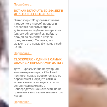
Подробнее...
ВОТ КАК ВКЛЮЧАТЬ 3D ЭФФЕКТ В
ИГРЕ BATTLEFIELD 3 НА PC!
Stereoscopic 3D добавляет новое
измерение в игровой процесс и
позволяет воевать в игре с
добавлением глубины восприятия
(список обновлений вы найдете
пройдя по ссылкам в начале
предложения). См. ниже, как
включить эту новую функцию у себя
на ПК.
Подробнее...
CLOCKWERK – ОДИН ИЗ САМЫХ
ОПАСНЫХ ПЕРСОНАЖЕЙ ДОТЫ 2
Дота – чрезвычайно популярная
компьютерная игра, а Clockwerk
является самым смертоносным ее
персонажем. Посудите сами, он
может калечить и оглушать своих
соперников находясь в
непосредственной близости, но не
применяя к ним своего знаменитого
лезвия.
Подробнее...