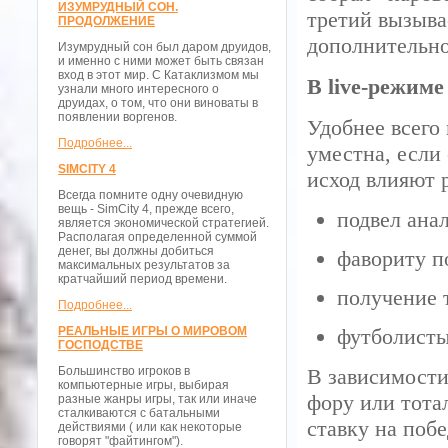
ИЗУМРУДНЫЙ СОН.
третий вызыва
ПРОДОЛЖЕНИЕ
дополнительно
Изумрудный сон был даром друидов,
и именно с ними может быть связан
вход в этот мир. С Катаклизмом мы
В live-режиме
узнали много интересного о
друидах, о том, что они виноваты в
появлении воргенов.
Удобнее всего 
Подробнее...
уместна, если
SIMCITY 4
исход влияют 
Всегда помните одну очевидную
вещь - SimCity 4, прежде всего,
подвел анал
является экономической стратегией.
Располагая определенной суммой
денег, вы должны добиться
фавориту п
максимальных результатов за
кратчайший период времени.
получение 
Подробнее...
РЕАЛЬНЫЕ ИГРЫ О МИРОВОМ
футболисты
ГОСПОДСТВЕ
Большинство игроков в
В зависимости
компьютерные игры, выбирая
фору или тота
разные жанры игры, так или иначе
сталкиваются с батальными
ставку на поб
действиями ( или как некоторые
говорят "файтингом").