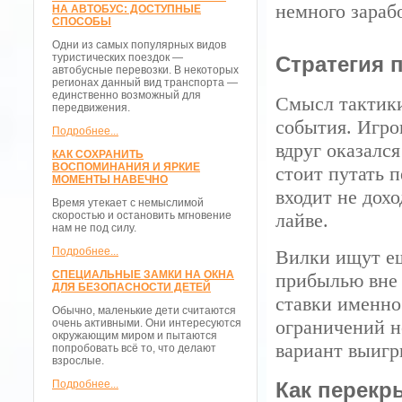
немного зарабо
НА АВТОБУС: ДОСТУПНЫЕ
СПОСОБЫ
Одни из самых популярных видов
туристических поездок —
Стратегия 
автобусные перевозки. В некоторых
регионах данный вид транспорта —
единственно возможный для
Смысл тактики
передвижения.
события. Игро
Подробнее...
вдруг оказался
КАК СОХРАНИТЬ
ВОСПОМИНАНИЯ И ЯРКИЕ
стоит путать 
МОМЕНТЫ НАВЕЧНО
входит не дох
Время утекает с немыслимой
скоростью и остановить мгновение
лайве.
нам не под силу.
Подробнее...
Вилки ищут ещ
СПЕЦИАЛЬНЫЕ ЗАМКИ НА ОКНА
прибылью вне 
ДЛЯ БЕЗОПАСНОСТИ ДЕТЕЙ
ставки именно
Обычно, маленькие дети считаются
ограничений н
очень активными. Они интересуются
окружающим миром и пытаются
вариант выигр
попробовать всё то, что делают
взрослые.
Подробнее...
Как перекр