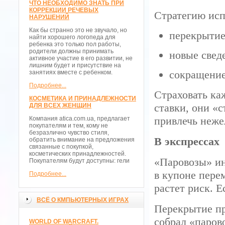
ЧТО НЕОБХОДИМО ЗНАТЬ ПРИ
КОРРЕКЦИИ РЕЧЕВЫХ
Стратегию исп
НАРУШЕНИЙ
Как бы странно это не звучало, но
перекрытие
найти хорошего логопеда для
ребенка это только пол работы,
родители должны принимать
новые сведе
активное участие в его развитии, не
лишним будет и присутствие на
сокращение
занятиях вместе с ребенком.
Подробнее...
Страховать ка
КОСМЕТИКА И ПРИНАДЛЕЖНОСТИ
ставки, они «с
ДЛЯ ВСЕХ ЖЕНЩИН
привлечь неже
Компания atica.com.ua, предлагает
покупателям и тем, кому не
безразлично чувство стиля,
В экспрессах
обратить внимание на предложения
связанные с покупкой,
косметических принадлежностей.
«Паровозы» и
Покупателям будут доступны: гели
в купоне пере
Подробнее...
растет риск. Е
ВСЁ О КМПЬЮТЕРНЫХ ИГРАХ
Перекрытие пр
собрал «паров
WORLD OF WARCRAFT.