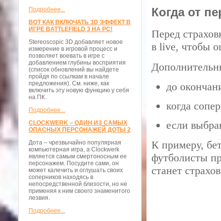
Когда от п
Подробнее...
ВОТ КАК ВКЛЮЧАТЬ 3D ЭФФЕКТ В
ИГРЕ BATTLEFIELD 3 НА PC!
Перед страхов
Stereoscopic 3D добавляет новое
в live, чтобы 
измерение в игровой процесс и
позволяет воевать в игре с
добавлением глубины восприятия
Дополнительны
(список обновлений вы найдете
пройдя по ссылкам в начале
предложения). См. ниже, как
до окончан
включить эту новую функцию у себя
на ПК.
когда сопе
Подробнее...
если выбра
CLOCKWERK – ОДИН ИЗ САМЫХ
ОПАСНЫХ ПЕРСОНАЖЕЙ ДОТЫ 2
К примеру, бе
Дота – чрезвычайно популярная
компьютерная игра, а Clockwerk
футболисты пр
является самым смертоносным ее
персонажем. Посудите сами, он
станет страхо
может калечить и оглушать своих
соперников находясь в
непосредственной близости, но не
применяя к ним своего знаменитого
лезвия.
Подробнее...