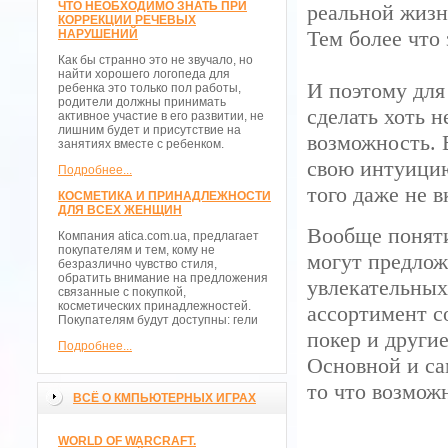
ЧТО НЕОБХОДИМО ЗНАТЬ ПРИ
реальной жизни
КОРРЕКЦИИ РЕЧЕВЫХ
Тем более что
НАРУШЕНИЙ
Как бы странно это не звучало, но
найти хорошего логопеда для
И поэтому для
ребенка это только пол работы,
родители должны принимать
сделать хоть 
активное участие в его развитии, не
лишним будет и присутствие на
возможность. 
занятиях вместе с ребенком.
свою интуицию
Подробнее...
того даже не 
КОСМЕТИКА И ПРИНАДЛЕЖНОСТИ
ДЛЯ ВСЕХ ЖЕНЩИН
Вообще поняти
Компания atica.com.ua, предлагает
покупателям и тем, кому не
могут предлож
безразлично чувство стиля,
обратить внимание на предложения
увлекательных
связанные с покупкой,
косметических принадлежностей.
ассортимент с
Покупателям будут доступны: гели
покер и други
Подробнее...
Основной и са
то что возмож
ВСЁ О КМПЬЮТЕРНЫХ ИГРАХ
WORLD OF WARCRAFT.