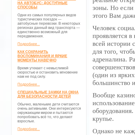
НА АВТОБУС: ДОСТУПНЫЕ
зоны. Но если
СПОСОБЫ
этого Вам даж
Одни из самых популярных видов
туристических поездок —
автобусные перевозки. В некоторых
Человек социа
регионах данный вид транспорта —
единственно возможный для
проявляется в
передвижения.
всей истории 
Подробнее...
для того, что
КАК СОХРАНИТЬ
ВОСПОМИНАНИЯ И ЯРКИЕ
адреналина. Р
МОМЕНТЫ НАВЕЧНО
совершенствов
Время утекает с немыслимой
скоростью и остановить мгновение
(один из ярких
нам не под силу.
большинство и
Подробнее...
СПЕЦИАЛЬНЫЕ ЗАМКИ НА ОКНА
Вообще казино
ДЛЯ БЕЗОПАСНОСТИ ДЕТЕЙ
использование
Обычно, маленькие дети считаются
очень активными. Они интересуются
оборудования.
окружающим миром и пытаются
попробовать всё то, что делают
крупье.
взрослые.
Подробнее...
Однако не каж