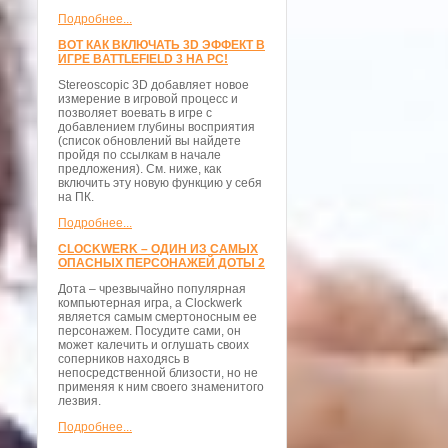
Подробнее...
ВОТ КАК ВКЛЮЧАТЬ 3D ЭФФЕКТ В
ИГРЕ BATTLEFIELD 3 НА PC!
Stereoscopic 3D добавляет новое
измерение в игровой процесс и
позволяет воевать в игре с
добавлением глубины восприятия
(список обновлений вы найдете
пройдя по ссылкам в начале
предложения). См. ниже, как
включить эту новую функцию у себя
на ПК.
Подробнее...
CLOCKWERK – ОДИН ИЗ САМЫХ
ОПАСНЫХ ПЕРСОНАЖЕЙ ДОТЫ 2
Дота – чрезвычайно популярная
компьютерная игра, а Clockwerk
является самым смертоносным ее
персонажем. Посудите сами, он
может калечить и оглушать своих
соперников находясь в
непосредственной близости, но не
применяя к ним своего знаменитого
лезвия.
Подробнее...