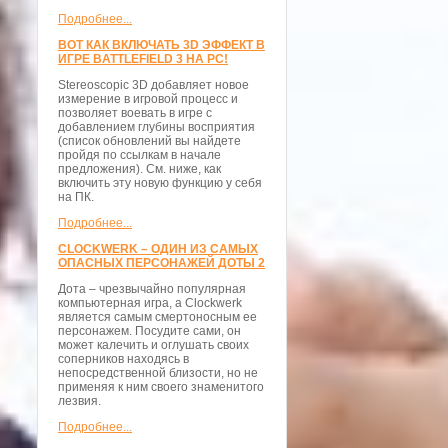
Подробнее...
ВОТ КАК ВКЛЮЧАТЬ 3D ЭФФЕКТ В
ИГРЕ BATTLEFIELD 3 НА PC!
Stereoscopic 3D добавляет новое
измерение в игровой процесс и
позволяет воевать в игре с
добавлением глубины восприятия
(список обновлений вы найдете
пройдя по ссылкам в начале
предложения). См. ниже, как
включить эту новую функцию у себя
на ПК.
Подробнее...
CLOCKWERK – ОДИН ИЗ САМЫХ
ОПАСНЫХ ПЕРСОНАЖЕЙ ДОТЫ 2
Дота – чрезвычайно популярная
компьютерная игра, а Clockwerk
является самым смертоносным ее
персонажем. Посудите сами, он
может калечить и оглушать своих
соперников находясь в
непосредственной близости, но не
применяя к ним своего знаменитого
лезвия.
Подробнее...