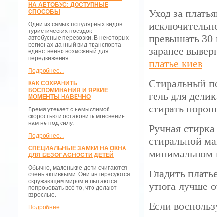
НА АВТОБУС: ДОСТУПНЫЕ
Уход за плать
СПОСОБЫ
исключительно
Одни из самых популярных видов
туристических поездок —
превышать 30 
автобусные перевозки. В некоторых
регионах данный вид транспорта —
заранее вывер
единственно возможный для
передвижения.
платье киев
Подробнее...
Стиральный по
КАК СОХРАНИТЬ
ВОСПОМИНАНИЯ И ЯРКИЕ
гель для делик
МОМЕНТЫ НАВЕЧНО
стирать порош
Время утекает с немыслимой
скоростью и остановить мгновение
нам не под силу.
Ручная стирка
Подробнее...
стиральной ма
СПЕЦИАЛЬНЫЕ ЗАМКИ НА ОКНА
минимальном 
ДЛЯ БЕЗОПАСНОСТИ ДЕТЕЙ
Обычно, маленькие дети считаются
Гладить платье
очень активными. Они интересуются
окружающим миром и пытаются
утюга лучше о
попробовать всё то, что делают
взрослые.
Если воспольз
Подробнее...