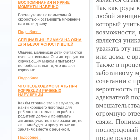
ВОСПОМИНАНИЯ И ЯРКИЕ
Так как роды 
МОМЕНТЫ НАВЕЧНО
любой женщины
Время утекает с немыслимой
скоростью и остановить мгновение
который учиты
нам не под силу.
возможности, 
Подробнее...
является уник
СПЕЦИАЛЬНЫЕ ЗАМКИ НА ОКНА
ДЛЯ БЕЗОПАСНОСТИ ДЕТЕЙ
уважать эту и
Обычно, маленькие дети считаются
или дома, с в
очень активными. Они интересуются
окружающим миром и пытаются
Также в проце
попробовать всё то, что делают
взрослые.
заботливому м
Подробнее...
сочетании с п
ЧТО НЕОБХОДИМО ЗНАТЬ ПРИ
вероятность п
КОРРЕКЦИИ РЕЧЕВЫХ
НАРУШЕНИЙ
адекватной по
Как бы странно это не звучало, но
вмешательства
найти хорошего логопеда для
огромную отве
ребенка это только пол работы,
родители должны принимать
связи. Понима
активное участие в его развитии, не
лишним будет и присутствие на
послеродовый 
занятиях вместе с ребенком.
после родов и
Подробнее...