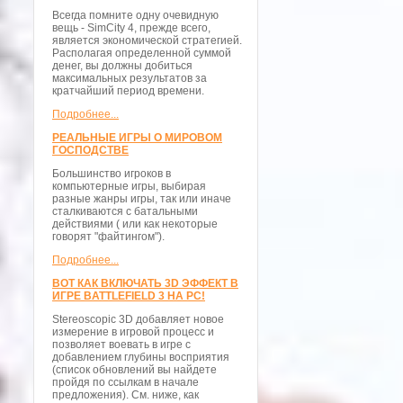
Всегда помните одну очевидную
вещь - SimCity 4, прежде всего,
является экономической стратегией.
Располагая определенной суммой
денег, вы должны добиться
максимальных результатов за
кратчайший период времени.
Подробнее...
РЕАЛЬНЫЕ ИГРЫ О МИРОВОМ
ГОСПОДСТВЕ
Большинство игроков в
компьютерные игры, выбирая
разные жанры игры, так или иначе
сталкиваются с батальными
действиями ( или как некоторые
говорят "файтингом").
Подробнее...
ВОТ КАК ВКЛЮЧАТЬ 3D ЭФФЕКТ В
ИГРЕ BATTLEFIELD 3 НА PC!
Stereoscopic 3D добавляет новое
измерение в игровой процесс и
позволяет воевать в игре с
добавлением глубины восприятия
(список обновлений вы найдете
пройдя по ссылкам в начале
предложения). См. ниже, как