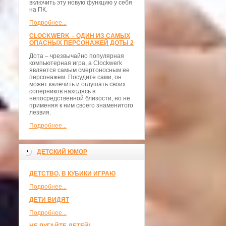
включить эту новую функцию у себя
на ПК.
Подробнее...
CLOCKWERK – ОДИН ИЗ САМЫХ
ОПАСНЫХ ПЕРСОНАЖЕЙ ДОТЫ 2
Дота – чрезвычайно популярная
компьютерная игра, а Clockwerk
является самым смертоносным ее
персонажем. Посудите сами, он
может калечить и оглушать своих
соперников находясь в
непосредственной близости, но не
применяя к ним своего знаменитого
лезвия.
Подробнее...
ДЕТСКИЙ ЮМОР
ДЕТСТВО, В КУБИКИ ИГРАЮ
Подробнее...
ДЕТИ ВИДЯТ
Подробнее...