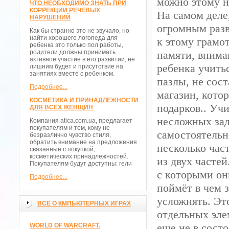
можно этому н
ЧТО НЕОБХОДИМО ЗНАТЬ ПРИ
КОРРЕКЦИИ РЕЧЕВЫХ
На самом деле,
НАРУШЕНИЙ
огромным разв
Как бы странно это не звучало, но
найти хорошего логопеда для
к этому грамо
ребенка это только пол работы,
родители должны принимать
памяти, внима
активное участие в его развитии, не
ребенка учить
лишним будет и присутствие на
занятиях вместе с ребенком.
пазлы, не сост
Подробнее...
магазин, кото
КОСМЕТИКА И ПРИНАДЛЕЖНОСТИ
подарков.. Уч
ДЛЯ ВСЕХ ЖЕНЩИН
несложных зад
Компания atica.com.ua, предлагает
покупателям и тем, кому не
самостоятельн
безразлично чувство стиля,
обратить внимание на предложения
несколько час
связанные с покупкой,
косметических принадлежностей.
из двух часте
Покупателям будут доступны: гели
с которыми он
Подробнее...
поймёт в чем 
усложнять. Эт
ВСЁ О КМПЬЮТЕРНЫХ ИГРАХ
отдельных эле
еще не в сост
WORLD OF WARCRAFT.