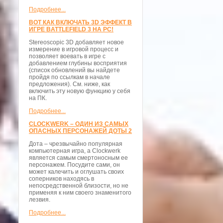
Подробнее...
ВОТ КАК ВКЛЮЧАТЬ 3D ЭФФЕКТ В
ИГРЕ BATTLEFIELD 3 НА PC!
Stereoscopic 3D добавляет новое
измерение в игровой процесс и
позволяет воевать в игре с
добавлением глубины восприятия
(список обновлений вы найдете
пройдя по ссылкам в начале
предложения). См. ниже, как
включить эту новую функцию у себя
на ПК.
Подробнее...
CLOCKWERK – ОДИН ИЗ САМЫХ
ОПАСНЫХ ПЕРСОНАЖЕЙ ДОТЫ 2
Дота – чрезвычайно популярная
компьютерная игра, а Clockwerk
является самым смертоносным ее
персонажем. Посудите сами, он
может калечить и оглушать своих
соперников находясь в
непосредственной близости, но не
применяя к ним своего знаменитого
лезвия.
Подробнее...