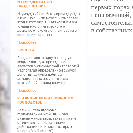
ИЗУМРУДНЫЙ СОН.
первых порах 
ПРОДОЛЖЕНИЕ
ненавязчивой,
Изумрудный сон был даром друидов,
и именно с ними может быть связан
самостоятельн
вход в этот мир. С Катаклизмом мы
узнали много интересного о
в собственных
друидах, о том, что они виноваты в
появлении воргенов.
Подробнее...
SIMCITY 4
Всегда помните одну очевидную
вещь - SimCity 4, прежде всего,
является экономической стратегией.
Располагая определенной суммой
денег, вы должны добиться
максимальных результатов за
кратчайший период времени.
Подробнее...
РЕАЛЬНЫЕ ИГРЫ О МИРОВОМ
ГОСПОДСТВЕ
Большинство игроков в
компьютерные игры, выбирая
разные жанры игры, так или иначе
сталкиваются с батальными
действиями ( или как некоторые
говорят "файтингом").