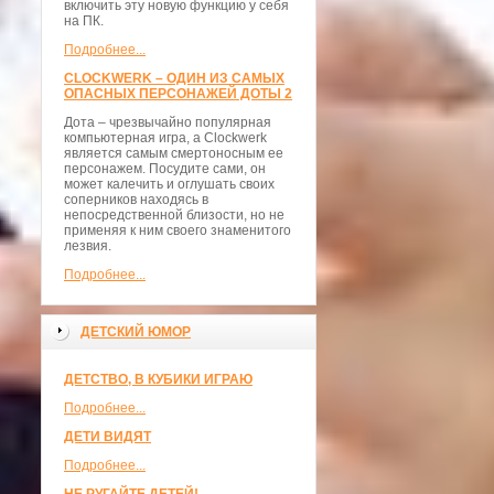
включить эту новую функцию у себя
на ПК.
Подробнее...
CLOCKWERK – ОДИН ИЗ САМЫХ
ОПАСНЫХ ПЕРСОНАЖЕЙ ДОТЫ 2
Дота – чрезвычайно популярная
компьютерная игра, а Clockwerk
является самым смертоносным ее
персонажем. Посудите сами, он
может калечить и оглушать своих
соперников находясь в
непосредственной близости, но не
применяя к ним своего знаменитого
лезвия.
Подробнее...
ДЕТСКИЙ ЮМОР
ДЕТСТВО, В КУБИКИ ИГРАЮ
Подробнее...
ДЕТИ ВИДЯТ
Подробнее...