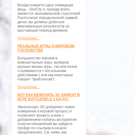
Всегда помните одну очевидную
вещь - SimCity 4, прежде всего,
является экономической стратегией.
Располагая определенной суммой
денег, вы должны добиться
максимальных результатов за
кратчайший период времени.
Подробнее...
РЕАЛЬНЫЕ ИГРЫ О МИРОВОМ
ГОСПОДСТВЕ
Большинство игроков в
компьютерные игры, выбирая
разные жанры игры, так или иначе
сталкиваются с батальными
действиями ( или как некоторые
говорят "файтингом").
Подробнее...
ВОТ КАК ВКЛЮЧАТЬ 3D ЭФФЕКТ В
ИГРЕ BATTLEFIELD 3 НА PC!
Stereoscopic 3D добавляет новое
измерение в игровой процесс и
позволяет воевать в игре с
добавлением глубины восприятия
(список обновлений вы найдете
пройдя по ссылкам в начале
предложения). См. ниже, как