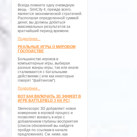
Всегда помните одну очевидную
вещь - SimCity 4, прежде всего,
является экономической стратегией.
Располагая определенной суммой
денег, вы должны добиться
максимальных результатов за
кратчайший период времени.
Подробнее...
РЕАЛЬНЫЕ ИГРЫ О МИРОВОМ
ГОСПОДСТВЕ
Большинство игроков в
компьютерные игры, выбирая
разные жанры игры, так или иначе
сталкиваются с батальными
действиями ( или как некоторые
говорят "файтингом").
Подробнее...
ВОТ КАК ВКЛЮЧАТЬ 3D ЭФФЕКТ В
ИГРЕ BATTLEFIELD 3 НА PC!
Stereoscopic 3D добавляет новое
измерение в игровой процесс и
позволяет воевать в игре с
добавлением глубины восприятия
(список обновлений вы найдете
пройдя по ссылкам в начале
предложения). См. ниже, как