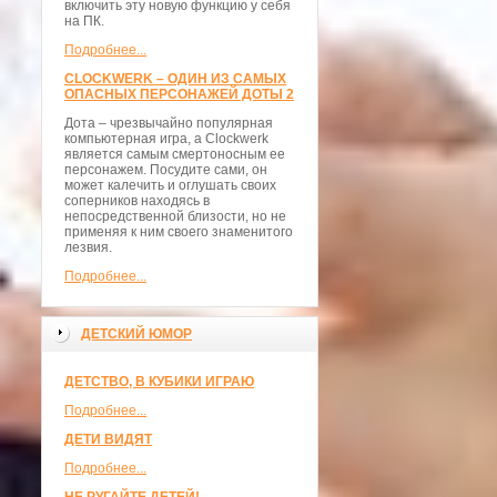
включить эту новую функцию у себя
на ПК.
Подробнее...
CLOCKWERK – ОДИН ИЗ САМЫХ
ОПАСНЫХ ПЕРСОНАЖЕЙ ДОТЫ 2
Дота – чрезвычайно популярная
компьютерная игра, а Clockwerk
является самым смертоносным ее
персонажем. Посудите сами, он
может калечить и оглушать своих
соперников находясь в
непосредственной близости, но не
применяя к ним своего знаменитого
лезвия.
Подробнее...
ДЕТСКИЙ ЮМОР
ДЕТСТВО, В КУБИКИ ИГРАЮ
Подробнее...
ДЕТИ ВИДЯТ
Подробнее...