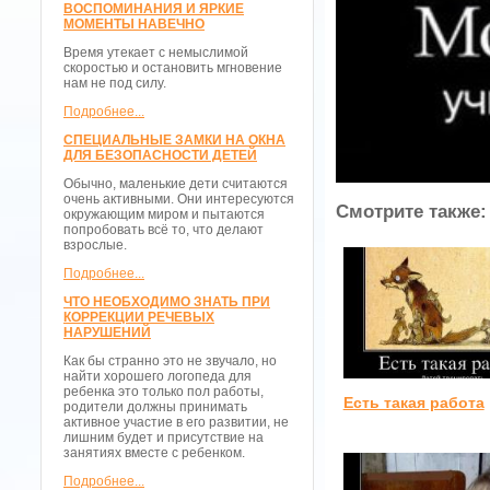
ВОСПОМИНАНИЯ И ЯРКИЕ
МОМЕНТЫ НАВЕЧНО
Время утекает с немыслимой
скоростью и остановить мгновение
нам не под силу.
Подробнее...
СПЕЦИАЛЬНЫЕ ЗАМКИ НА ОКНА
ДЛЯ БЕЗОПАСНОСТИ ДЕТЕЙ
Обычно, маленькие дети считаются
очень активными. Они интересуются
Смотрите также:
окружающим миром и пытаются
попробовать всё то, что делают
взрослые.
Подробнее...
ЧТО НЕОБХОДИМО ЗНАТЬ ПРИ
КОРРЕКЦИИ РЕЧЕВЫХ
НАРУШЕНИЙ
Как бы странно это не звучало, но
найти хорошего логопеда для
ребенка это только пол работы,
Есть такая работа
родители должны принимать
активное участие в его развитии, не
лишним будет и присутствие на
занятиях вместе с ребенком.
Подробнее...