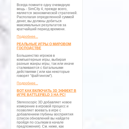
Всегда помните одну очевидную
вещь - SimCity 4, прежде всего,
является экономической стратегией.
Располагая определенной суммой
денег, вы должны добиться
максимальных результатов за
кратчайший период времени.
Подробнее...
РЕАЛЬНЫЕ ИГРЫ О МИРОВОМ
ГОСПОДСТВЕ
Большинство игроков в
компьютерные игры, выбирая
разные жанры игры, так или иначе
сталкиваются с батальными
действиями ( или как некоторые
говорят "файтингом").
Подробнее...
ВОТ КАК ВКЛЮЧАТЬ 3D ЭФФЕКТ В
ИГРЕ BATTLEFIELD 3 НА PC!
Stereoscopic 3D добавляет новое
измерение в игровой процесс и
позволяет воевать в игре с
добавлением глубины восприятия
(список обновлений вы найдете
пройдя по ссылкам в начале
предложения). См. ниже, как