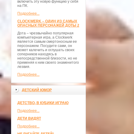
включить эту новую функцию у себя
на ПК.
Подробнее...
CLOCKWERK – ОДИН ИЗ САМЫХ
ОПАСНЫХ ПЕРСОНАЖЕЙ ДОТЫ 2
Дота – чрезвычайно популярная
компьютерная игра, а Clockwerk
является самым смертоносным ее
персонажем. Посудите сами, он
может калечить и оглушать своих
соперников находясь в
непосредственной близости, но не
применяя к ним своего знаменитого
лезвия.
Подробнее...
ДЕТСКИЙ ЮМОР
ДЕТСТВО, В КУБИКИ ИГРАЮ
Подробнее...
ДЕТИ ВИДЯТ
Подробнее...