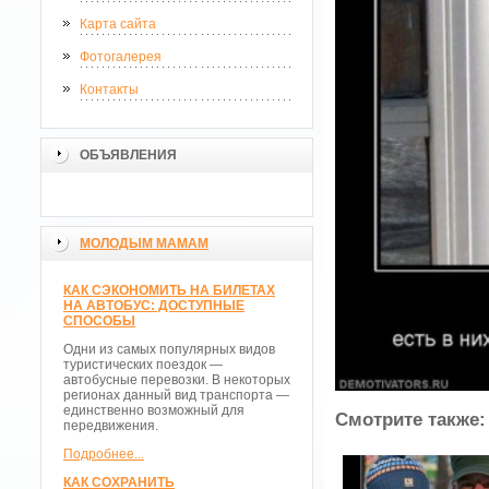
Карта сайта
Фотогалерея
Контакты
ОБЪЯВЛЕНИЯ
МОЛОДЫМ МАМАМ
КАК СЭКОНОМИТЬ НА БИЛЕТАХ
НА АВТОБУС: ДОСТУПНЫЕ
СПОСОБЫ
Одни из самых популярных видов
туристических поездок —
автобусные перевозки. В некоторых
регионах данный вид транспорта —
единственно возможный для
Смотрите также:
передвижения.
Подробнее...
КАК СОХРАНИТЬ